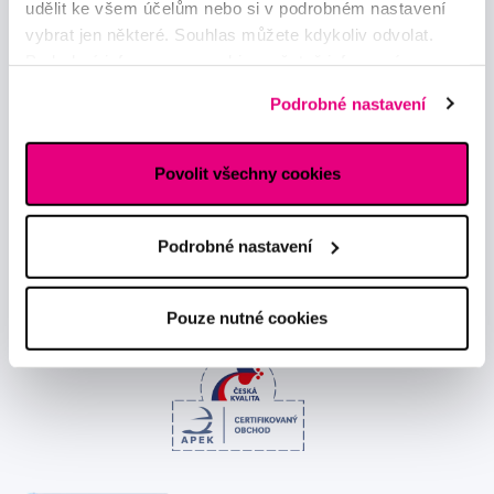
udělit ke všem účelům nebo si v podrobném nastavení
vybrat jen některé. Souhlas můžete kdykoliv odvolat.
Novinky a nabídky
Podrobné informace o cookies, včetně informací o
předávání údajů o vašem chování na webu sociálním a
Podrobné nastavení
reklamním sítím naleznete
zde
.
Odebírat
Povolit všechny cookies
Chci dostávat informace o novinkách a akčních nabídkách
a souhlasím se
zpracováním osobních údajů
pro tyto účely.
Podrobné nastavení
Pouze nutné cookies