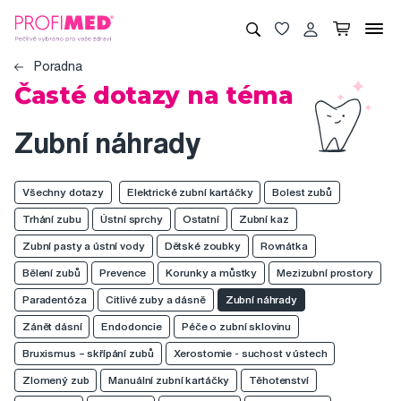
Poradna
Časté dotazy na téma
Zubní náhrady
Všechny dotazy
Elektrické zubní kartáčky
Bolest zubů
Trhání zubu
Ústní sprchy
Ostatní
Zubní kaz
Zubní pasty a ústní vody
Dětské zoubky
Rovnátka
Bělení zubů
Prevence
Korunky a můstky
Mezizubní prostory
Paradentóza
Citlivé zuby a dásně
Zubní náhrady
Zánět dásní
Endodoncie
Péče o zubní sklovinu
Bruxismus – skřípání zubů
Xerostomie - suchost v ústech
Zlomený zub
Manuální zubní kartáčky
Těhotenství