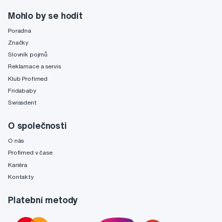
Mohlo by se hodit
Poradna
Značky
Slovník pojmů
Reklamace a servis
Klub Profimed
Fridababy
Swissdent
O společnosti
O nás
Profimed v čase
Kariéra
Kontakty
Platební metody