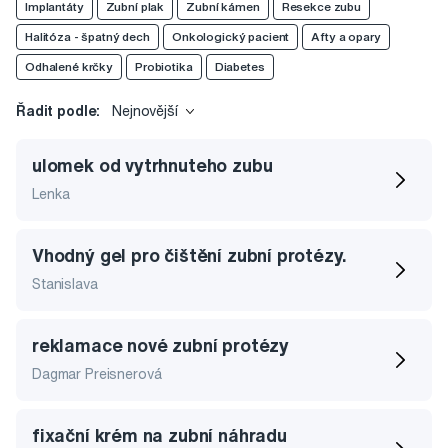
Implantáty
Zubní plak
Zubní kámen
Resekce zubu
Halitóza - špatný dech
Onkologický pacient
Afty a opary
Odhalené krčky
Probiotika
Diabetes
Řadit podle:
Nejnovější
ulomek od vytrhnuteho zubu
Lenka
Vhodný gel pro čištění zubní protézy.
Stanislava
reklamace nové zubní protézy
Dagmar Preisnerová
fixační krém na zubní náhradu