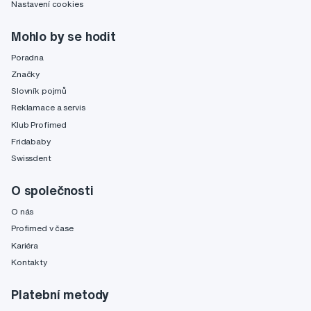
Nastavení cookies
Mohlo by se hodit
Poradna
Značky
Slovník pojmů
Reklamace a servis
Klub Profimed
Fridababy
Swissdent
O společnosti
O nás
Profimed v čase
Kariéra
Kontakty
Platební metody