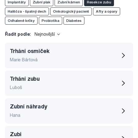
Implantáty
Zubní plak
Zubní kámen
Resekce zubu
Halitóza - špatný dech
Onkologický pacient
Afty a opary
Odhalené krčky
Probiotika
Diabetes
Řadit podle:
Nejnovější
Trhání osmiček
Marie Bártová
Trhání zubu
Luboš
Zubní náhrady
Hana
Zubi