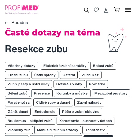
Poradna
Časté dotazy na téma
Resekce zubu
Všechny dotazy
Elektrické zubní kartáčky
Bolest zubů
Trhání zubu
Ústní sprchy
Ostatní
Zubní kaz
Zubní pasty a ústní vody
Dětské zoubky
Rovnátka
Bělení zubů
Prevence
Korunky a můstky
Mezizubní prostory
Paradentóza
Citlivé zuby a dásně
Zubní náhrady
Zánět dásní
Endodoncie
Péče o zubní sklovinu
Bruxismus – skřípání zubů
Xerostomie - suchost v ústech
Zlomený zub
Manuální zubní kartáčky
Těhotenství