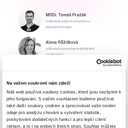
MDDr. Tomáš Pražák
Odborná zubní konzultace –
parodontologie
Alena Růžičková
odborná konzultace dětského
sortimentu
MUDr. Alžběta Smetanová
atestovaná lékařka
dermatovenerologie
Na vašem soukromí nám záleží
Náš web používá soubory cookies, které jsou nezbytné k
jeho fungování. S vaším souhlasem budeme používat
také další soubory cookies a zpracovávat vaše osobní
údaje pro analýzu chování a vytváření statistik,
poskytování dodatečných funkcí a pro lepší cílení
reklam, a to i na webech třetích stran. Souhlas můžete