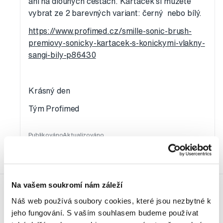
ani na dlouhých cestách. Kartáček si můžete
vybrat ze 2 barevných variant: černý nebo bílý.
https://www.profimed.cz/smille-sonic-brush-
premiovy-sonicky-kartacek-s-konickymi-vlakny-
sangi-bily-p86430
Krásný den
Tým Profimed
Publikováno
Aktualizováno
1. 5. 2026
19. 5. 2026
Na vašem soukromí nám záleží
Náš web používá soubory cookies, které jsou nezbytné k
Produkty
jeho fungování. S vaším souhlasem budeme používat