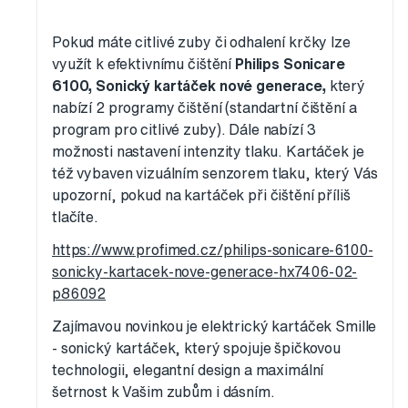
Pokud máte citlivé zuby či odhalení krčky lze
využít k efektivnímu čištění
Philips Sonicare
6100, Sonický kartáček nové generace,
který
nabízí 2 programy čištění (standartní čištění a
program pro citlivé zuby). Dále nabízí 3
možnosti nastavení intenzity tlaku. Kartáček je
též vybaven vizuálním senzorem tlaku, který Vás
upozorní, pokud na kartáček při čištění příliš
tlačíte.
https://www.profimed.cz/philips-sonicare-6100-
sonicky-kartacek-nove-generace-hx7406-02-
p86092
Zajímavou novinkou je elektrický kartáček Smille
- sonický kartáček, který spojuje špičkovou
technologii, elegantní design a maximální
šetrnost k Vašim zubům i dásním.