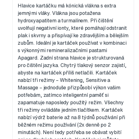
Hlavice kartáčku má kónická vlákna s extra
jemnými vláky. Vlákna jsou potažena
hydroxyapatitem a turmalínem. Při čištění
uvolňují negativní ionty, které pomáhají odstranit
plak i skvrny a přispívají ke zdravějším a bělejším
zubům. Ideální je kartáček používat v kombinaci
s výkonnými remineralizačními pastami
Apagard. Zadní strana hlavice je strukturovaná
pro čištění jazyka. Chytrý tlakový senzor zajistí,
abyste na kartáček příliš netlačili. Kartáček
nabízí tři režimy – Whitening, Sensitive a
Massage – jednoduše přizpůsobí výkon vašim
potřebám, zatímco inteligentní paměť si
zapamatuje naposledy použitý režim. Všechny
tři režimy ovládáte jedním tlačítkem. Kartáček
nabízí výdrž baterie až na 8 týdnů používání při
běžném režimu používání (2x denně po 2
minutách). Není tedy potřeba se obávat vybití