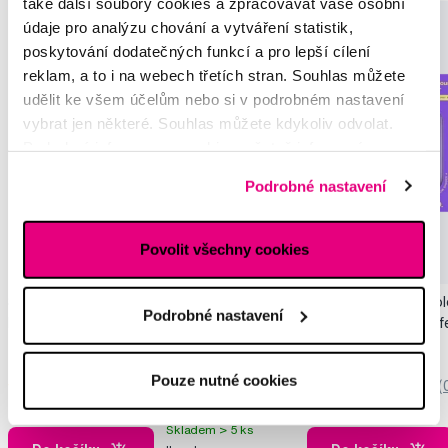
také další soubory cookies a zpracovávat vaše osobní
údaje pro analýzu chování a vytváření statistik,
poskytování dodatečných funkcí a pro lepší cílení
reklam, a to i na webech třetích stran. Souhlas můžete
udělit ke všem účelům nebo si v podrobném nastavení
vybrat jen některé. Souhlas můžete kdykoliv odvolat.
Podrobné informace o cookies, včetně informací o
předávání údajů o vašem chování na webu sociálním a
Podrobné nastavení
reklamním sítím naleznete
zde
.
Novinka
Povolit všechny cookies
Akce
Novinka
SMILLE Sonic Brush - Prémiový sonický
Pop Instant Teeth Col
Podrobné nastavení
kartáček s kónickými vlákny SANGI, bílý
pro okamžitý bělicí ef
3 699 Kč
259 Kč
Pouze nutné cookies
5,0
/5
(27x)
0,0
/5
(
Skladem > 5 ks