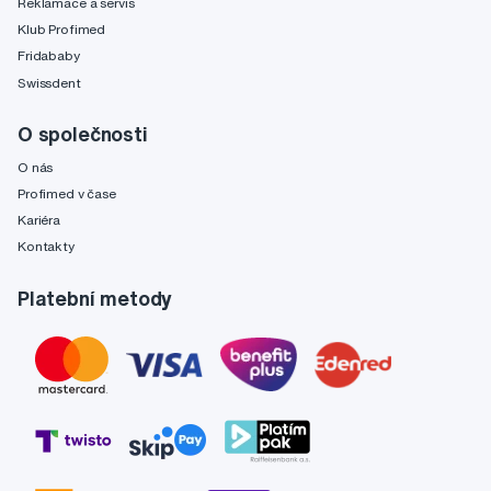
Reklamace a servis
Klub Profimed
Fridababy
Swissdent
O společnosti
O nás
Profimed v čase
Kariéra
Kontakty
Platební metody