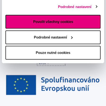
předávání údajů o vašem chování na webu sociálním a
Podrobné nastavení
reklamním sítím naleznete
zde
.
Chci dostávat informace o novinkách a akčních nabídkách
a souhlasím se
zpracováním osobních údajů
pro tyto účely.
Povolit všechny cookies
Podrobné nastavení
Pouze nutné cookies