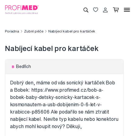
Poradna
Zubní péče
Nabíjecí kabel pro kartáček
Nabíjecí kabel pro kartáček
Bedřich
B
Dobrý den, máme od vás sonický kartáček Bob
a Bobek: https://www.profimed.cz/bob-a-
bobek-baby-detsky-sonicky-kartacek-s-
kosmonautem-a-usb-dobijenim-0-6-let-v-
krabicce-p85606 Ale podařilo se nám ztratit
nabíjecí kabel. Nevíte typ kabelu nebo konektoru
abych mohl koupit nový? Děkuji,