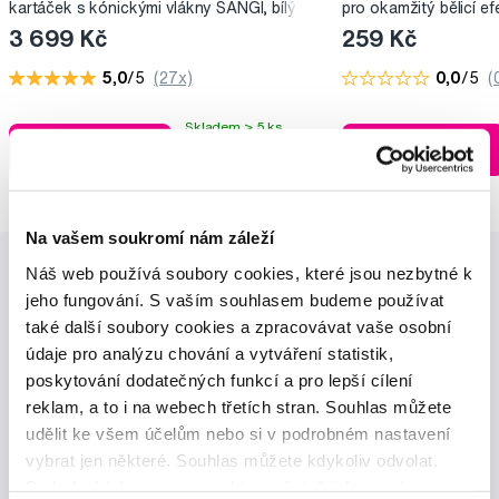
kartáček s kónickými vlákny SANGI, bílý
pro okamžitý bělicí ef
3 699 Kč
259 Kč
5,0
/5
(27x)
0,0
/5
(
Skladem > 5 ks
Do košíku
Do košíku
Ihned na
13 prodejnách
Na vašem soukromí nám záleží
Náš web používá soubory cookies, které jsou nezbytné k
jeho fungování. S vaším souhlasem budeme používat
také další soubory cookies a zpracovávat vaše osobní
údaje pro analýzu chování a vytváření statistik,
poskytování dodatečných funkcí a pro lepší cílení
Novinky a nabídky
reklam, a to i na webech třetích stran. Souhlas můžete
udělit ke všem účelům nebo si v podrobném nastavení
vybrat jen některé. Souhlas můžete kdykoliv odvolat.
Odebírat
Podrobné informace o cookies, včetně informací o