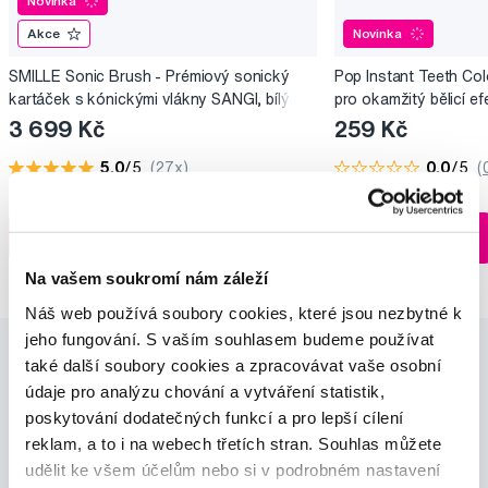
Novinka
Akce
Novinka
SMILLE Sonic Brush - Prémiový sonický
Pop Instant Teeth Col
kartáček s kónickými vlákny SANGI, bílý
pro okamžitý bělicí ef
3 699 Kč
259 Kč
5,0
/5
(27x)
0,0
/5
(
Skladem > 5 ks
Do košíku
Do košíku
Ihned na
13 prodejnách
Na vašem soukromí nám záleží
Náš web používá soubory cookies, které jsou nezbytné k
jeho fungování. S vaším souhlasem budeme používat
také další soubory cookies a zpracovávat vaše osobní
údaje pro analýzu chování a vytváření statistik,
poskytování dodatečných funkcí a pro lepší cílení
reklam, a to i na webech třetích stran. Souhlas můžete
udělit ke všem účelům nebo si v podrobném nastavení
Novinky a nabídky