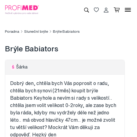
Poradna
Sluneční brýle
Brýle Babiators
Brýle Babiators
Šárka
Š
Dobrý den, chtěla bych Vás poprosit o radu,
chtěla bych synovi (21měs) koupit brýle
Babiators Keyhole a nevím si rady s velikostí..
chtěla jsem volit velikost 0-2roky, ale zase bych
byla ráda, kdyby mu vydržely déle než jedno
léto.. má obvod hlavičky 47cm.. je možné zvolit
tu větší velikost? Mockrát Vám děkuji za
odpověď. Hezký den