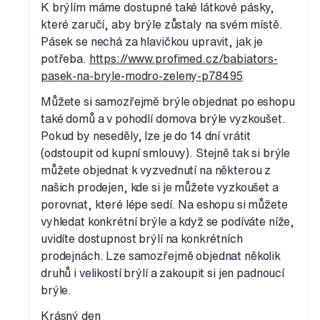
K brýlím máme dostupné také látkové pásky,
které zaručí, aby brýle zůstaly na svém místě.
Pásek se nechá za hlavičkou upravit, jak je
potřeba.
https://www.profimed.cz/babiators-
pasek-na-bryle-modro-zeleny-p78495
Můžete si samozřejmě brýle objednat po eshopu
také domů a v pohodlí domova brýle vyzkoušet.
Pokud by neseděly, lze je do 14 dní vrátit
(odstoupit od kupní smlouvy). Stejně tak si brýle
můžete objednat k vyzvednutí na některou z
našich prodejen, kde si je můžete vyzkoušet a
porovnat, které lépe sedí. Na eshopu si můžete
vyhledat konkrétní brýle a když se podíváte níže,
uvidíte dostupnost brýlí na konkrétních
prodejnách. Lze samozřejmě objednat několik
druhů i velikostí brýlí a zakoupit si jen padnoucí
brýle.
Krásný den