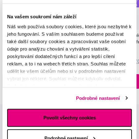
Novinka
Na vašem soukromí nám záleží
Akce
Novinka
Náš web používá soubory cookies, které jsou nezbytné k
jeho fungování. S vaším souhlasem budeme používat
SMILLE Sonic Brush - Prémiový sonický
Pop Instant Teeth Col
také další soubory cookies a zpracovávat vaše osobní
kartáček s kónickými vlákny SANGI, bílý
pro okamžitý bělicí ef
údaje pro analýzu chování a vytváření statistik,
3 699 Kč
259 Kč
poskytování dodatečných funkcí a pro lepší cílení
5,0
/5
(27x)
0,0
/5
(
reklam, a to i na webech třetích stran. Souhlas můžete
udělit ke všem účelům nebo si v podrobném nastavení
Skladem > 5 ks
vybrat jen některé. Souhlas můžete kdykoliv odvolat.
Do košíku
Do košíku
Ihned na
Podrobné informace o cookies, včetně informací o
13 prodejnách
předávání údajů o vašem chování na webu sociálním a
Podrobné nastavení
reklamním sítím naleznete
zde
.
Povolit všechny cookies
Podrobné nastavení