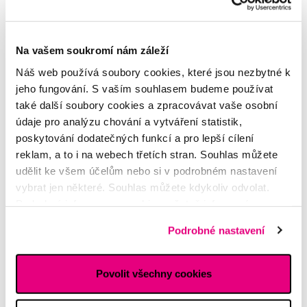
ní velikost
Na vašem soukromí nám záleží
Náš web používá soubory cookies, které jsou nezbytné k
jeho fungování. S vaším souhlasem budeme používat
také další soubory cookies a zpracovávat vaše osobní
údaje pro analýzu chování a vytváření statistik,
Složení
poskytování dodatečných funkcí a pro lepší cílení
reklam, a to i na webech třetích stran. Souhlas můžete
Použití
udělit ke všem účelům nebo si v podrobném nastavení
vybrat jen některé. Souhlas můžete kdykoliv odvolat.
Manuál
Podrobné informace o cookies, včetně informací o
předávání údajů o vašem chování na webu sociálním a
Hodnocení
Podrobné nastavení
reklamním sítím naleznete
zde
.
Povolit všechny cookies