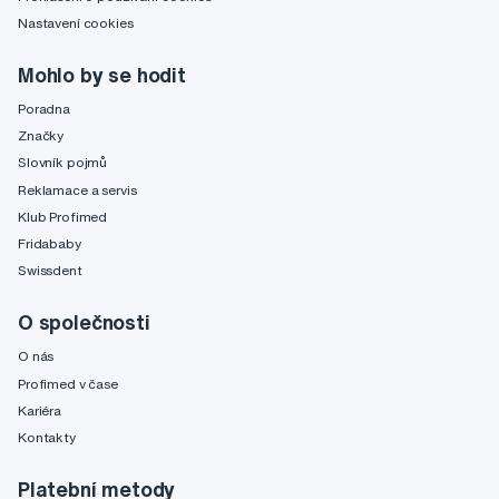
Nastavení cookies
Mohlo by se hodit
Poradna
Značky
Slovník pojmů
Reklamace a servis
Klub Profimed
Fridababy
Swissdent
O společnosti
O nás
Profimed v čase
Kariéra
Kontakty
Platební metody