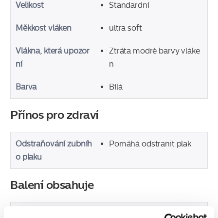
Velikost
Standardní
Měkkost vláken
ultra soft
Vlákna, která upozor
Ztráta modré barvy vláke
ní
n
Barva
Bílá
Přínos pro zdraví
Odstraňování zubníh
Pomáhá odstranit plak
o plaku
Balení obsahuje
Kartáčkové hlavice
4 ks Sensitive S, standard