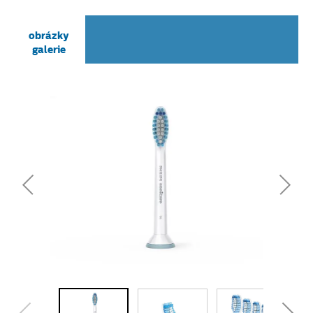
obrázky
galerie