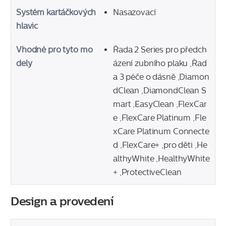
Systém kartáčkových
Nasazovací
hlavic
Vhodné pro tyto mo
Řada 2 Series pro předch
dely
ázení zubního plaku ,Řad
a 3 péče o dásně ,Diamon
dClean ,DiamondClean S
mart ,EasyClean ,FlexCar
e ,FlexCare Platinum ,Fle
xCare Platinum Connecte
d ,FlexCare+ ,pro děti ,He
althyWhite ,HealthyWhite
+ ,ProtectiveClean
Design a provedení