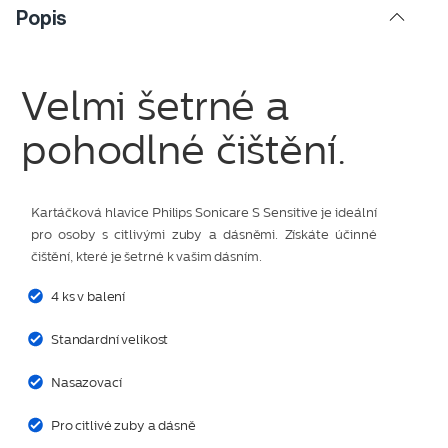
Popis
Velmi šetrné a
pohodlné čištění.
Kartáčková hlavice Philips Sonicare S Sensitive je ideální
pro osoby s citlivými zuby a dásněmi. Získáte účinné
čištění, které je šetrné k vašim dásním.
4 ks v balení
Standardní velikost
Nasazovací
Pro citlivé zuby a dásně