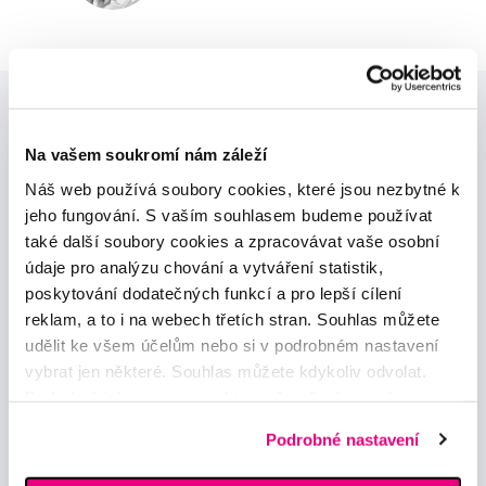
Na vašem soukromí nám záleží
Náš web používá soubory cookies, které jsou nezbytné k
jeho fungování. S vaším souhlasem budeme používat
Novinky a nabídky
také další soubory cookies a zpracovávat vaše osobní
údaje pro analýzu chování a vytváření statistik,
poskytování dodatečných funkcí a pro lepší cílení
Odebírat
reklam, a to i na webech třetích stran. Souhlas můžete
udělit ke všem účelům nebo si v podrobném nastavení
vybrat jen některé. Souhlas můžete kdykoliv odvolat.
Chci dostávat informace o novinkách a akčních nabídkách
a souhlasím se
zpracováním osobních údajů
pro tyto účely.
Podrobné informace o cookies, včetně informací o
předávání údajů o vašem chování na webu sociálním a
Podrobné nastavení
reklamním sítím naleznete
zde
.