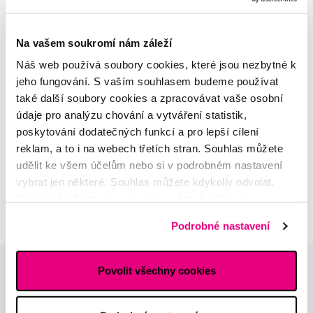
MDDr. Tomáš Pražák
Na vašem soukromí nám záleží
Odborná zubní konzultace –
parodontologie
Náš web používá soubory cookies, které jsou nezbytné k
jeho fungování. S vaším souhlasem budeme používat
Alena Růžičková
také další soubory cookies a zpracovávat vaše osobní
odborná konzultace dětského
údaje pro analýzu chování a vytváření statistik,
sortimentu
poskytování dodatečných funkcí a pro lepší cílení
reklam, a to i na webech třetích stran. Souhlas můžete
MUDr. Alžběta Smetanová
udělit ke všem účelům nebo si v podrobném nastavení
atestovaná lékařka
vybrat jen některé. Souhlas můžete kdykoliv odvolat.
dermatovenerologie
Podrobné informace o cookies, včetně informací o
předávání údajů o vašem chování na webu sociálním a
Podrobné nastavení
reklamním sítím naleznete
zde
.
Povolit všechny cookies