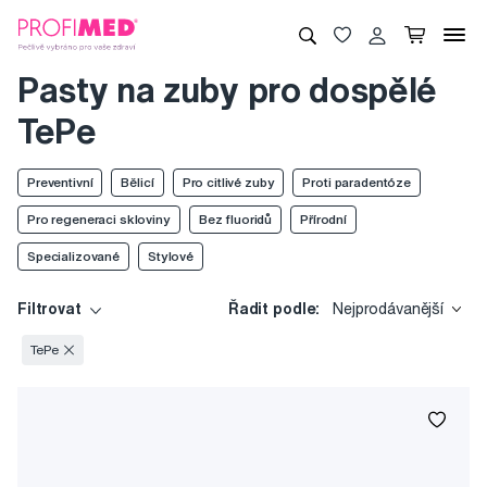
Pasty na zuby pro dospělé
TePe
Preventivní
Bělicí
Pro citlivé zuby
Proti paradentóze
Pro regeneraci skloviny
Bez fluoridů
Přírodní
Specializované
Stylové
Filtrovat
Řadit podle:
Nejprodávanější
TePe