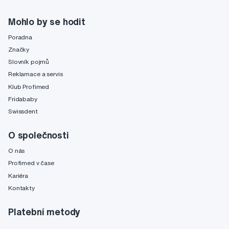
Mohlo by se hodit
Poradna
Značky
Slovník pojmů
Reklamace a servis
Klub Profimed
Fridababy
Swissdent
O společnosti
O nás
Profimed v čase
Kariéra
Kontakty
Platební metody