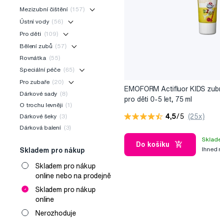
Mezizubní čištění
(157)
Ústní vody
(56)
Pro děti
(109)
Bělení zubů
(57)
Rovnátka
(55)
Speciální péče
(65)
Pro zubaře
(20)
EMOFORM Actifluor KIDS zubn
Dárkové sady
(8)
pro děti 0-5 let, 75 ml
O trochu levněji
(1)
4,5
/5
(25x)
Dárkové šeky
(3)
Dárková balení
(3)
Sklad
Do košíku
Ihned
Skladem pro nákup
Skladem pro nákup
online nebo na prodejně
Skladem pro nákup
online
Nerozhoduje