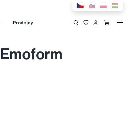
a
Prodejny
y Emoform