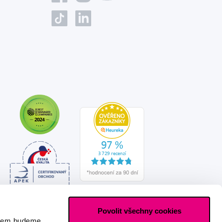
Povolit všechny cookies
asem budeme