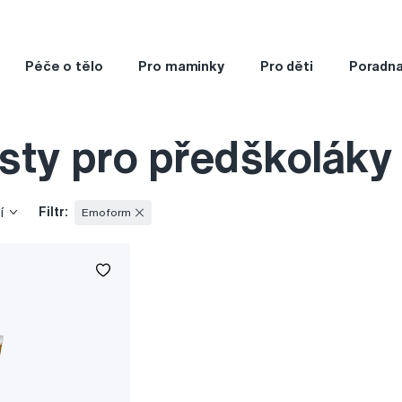
Péče o tělo
Pro maminky
Pro děti
Poradn
sty pro předškolák
Filtr:
í
Emoform