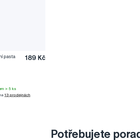
í pasta
189 Kč
em > 5 ks
 na
13 prodejnách
Potřebujete pora