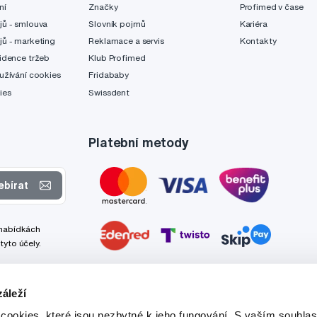
ní
Značky
Profimed v čase
jů - smlouva
Slovník pojmů
Kariéra
jů - marketing
Reklamace a servis
Kontakty
idence tržeb
Klub Profimed
užívání cookies
Fridababy
ies
Swissdent
Platební metody
ebírat
 nabídkách
tyto účely.
áleží
cookies, které jsou nezbytné k jeho fungování. S vaším souhl