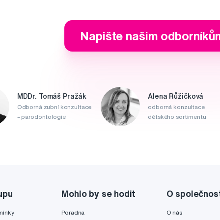
Napište našim odborníků
MDDr. Tomáš Pražák
Alena Růžičková
Odborná zubní konzultace
odborná konzultace
– parodontologie
dětského sortimentu
upu
Mohlo by se hodit
O společnos
mínky
Poradna
O nás