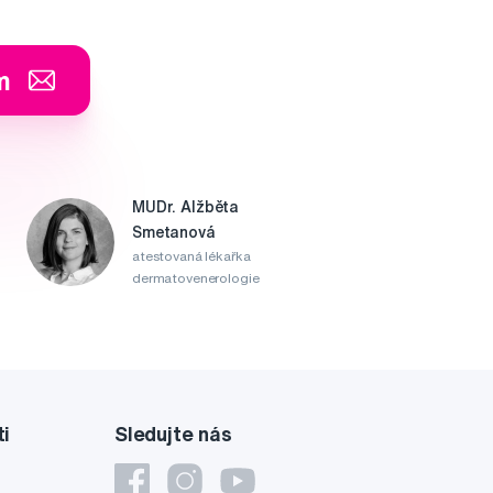
m
MUDr. Alžběta
Smetanová
atestovaná lékařka
dermatovenerologie
ti
Sledujte nás