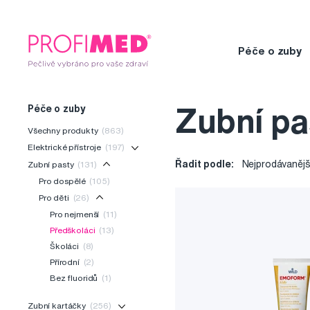
Péče o zuby
Péče o zuby
Zubní pa
Všechny produkty
(863)
Elektrické přístroje
(197)
Řadit podle:
Nejprodávanějš
Zubní pasty
(131)
Pro dospělé
(105)
Pro děti
(26)
Pro nejmenší
(11)
Předškoláci
(13)
Školáci
(8)
Přírodní
(2)
Bez fluoridů
(1)
Zubní kartáčky
(256)