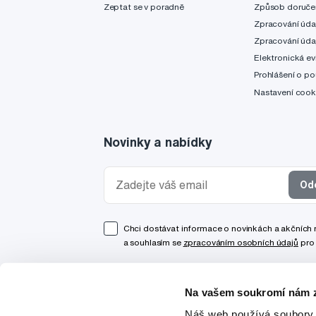
Zeptat se v poradně
Způsob doruče
Zpracování úda
Zpracování úda
Elektronická ev
Prohlášení o po
Nastavení cook
Novinky a nabídky
Od
Chci dostávat informace o novinkách a akčních
a souhlasím se
zpracováním osobních údajů
pro 
Na vašem soukromí nám z
Náš web používá soubory 