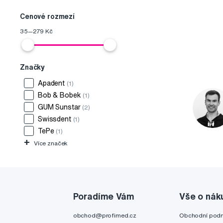
Cenové rozmezí
35
—
279
Kč
Značky
Apadent
(1)
Bob & Bobek
(1)
GUM Sunstar
(2)
Swissdent
(1)
TePe
(1)
+
Více značek
Poradíme Vám
Vše o nák
obchod@profimed.cz
Obchodní pod