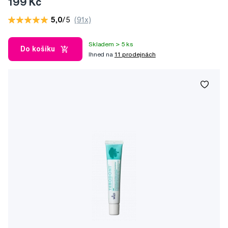
199 Kč
5,0
/5
(91x)
Skladem > 5 ks
Do košíku
Ihned na
11 prodejnách