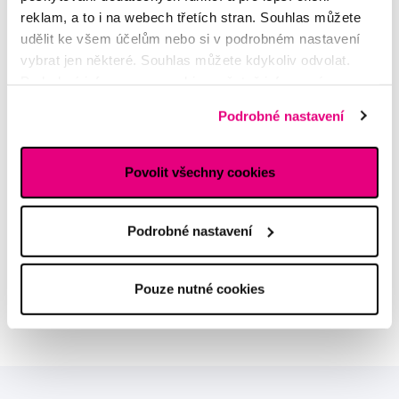
reklam, a to i na webech třetích stran. Souhlas můžete
udělit ke všem účelům nebo si v podrobném nastavení
vybrat jen některé. Souhlas můžete kdykoliv odvolat.
Podrobné informace o cookies, včetně informací o
MDDr. Tomáš Pražák
předávání údajů o vašem chování na webu sociálním a
Odborná zubní konzultace –
Podrobné nastavení
reklamním sítím naleznete
zde
.
parodontologie
Povolit všechny cookies
Alena Růžičková
odborná konzultace dětského
sortimentu
Podrobné nastavení
MUDr. Alžběta Smetanová
atestovaná lékařka
Pouze nutné cookies
dermatovenerologie