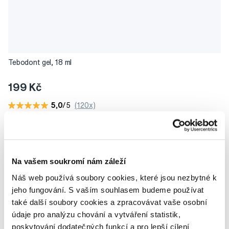
Tebodont gel, 18 ml
199 Kč
5,0
/5
(120x)
Skladem > 5 ks
Do košíku
Ihned na
13 prodejnách
Na vašem soukromí nám záleží
Potřebujete poradit?
Náš web používá soubory cookies, které jsou nezbytné k
jeho fungování. S vaším souhlasem budeme používat
také další soubory cookies a zpracovávat vaše osobní
údaje pro analýzu chování a vytváření statistik,
Napište našim odborníkům
poskytování dodatečných funkcí a pro lepší cílení