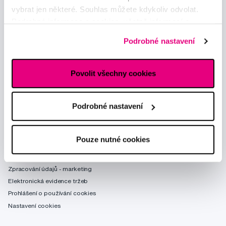
vybrat jen některé. Souhlas můžete kdykoliv odvolat.
Podrobné informace o cookies, včetně informací o
předávání údajů o vašem chování na webu sociálním a
Podrobné nastavení
reklamním sítím naleznete
zde
.
Poradíme Vám
Povolit všechny cookies
obchod@profimed.cz
Zeptat se v poradně
Podrobné nastavení
Vše o nákupu
Obchodní podmínky
Pouze nutné cookies
Způsob doručení
Zpracování údajů - smlouva
Zpracování údajů - marketing
Elektronická evidence tržeb
Prohlášení o používání cookies
Nastavení cookies