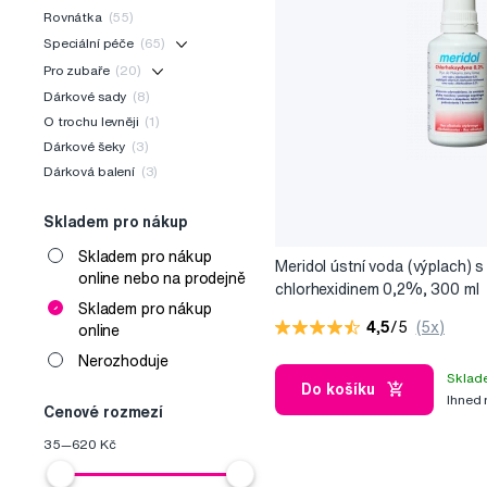
Rovnátka
(55)
Speciální péče
(65)
Pro zubaře
(20)
Dárkové sady
(8)
O trochu levněji
(1)
Dárkové šeky
(3)
Dárková balení
(3)
Skladem pro nákup
Skladem pro nákup
Meridol ústní voda (výplach) s
online nebo na prodejně
chlorhexidinem 0,2%, 300 ml
Skladem pro nákup
4,5
/5
(5x)
online
Nerozhoduje
Sklad
Do košíku
Ihned
Cenové rozmezí
35
—
620
Kč