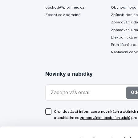
obchod@profimed.cz
Obchodní pod
Zeptat se v poradně
Způsob doruče
Zpracování úda
Zpracování úda
Elektronická ev
Prohlášení o po
Nastavení cook
Novinky a nabídky
Od
Chci dostávat informace o novinkách a akčních
a souhlasím se
zpracováním osobních údajů
pro 