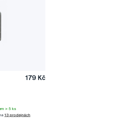
179 Kč
em > 5 ks
 na
13 prodejnách