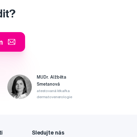
dit?
m
MUDr. Alžběta
Smetanová
atestovaná lékařka
dermatovenerologie
ti
Sledujte nás