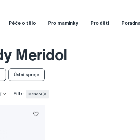
Péče o tělo
Pro maminky
Pro děti
Poradn
dy Meridol
i
Ústní spreje
Filtr:
í
Meridol