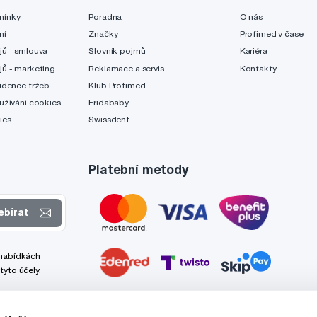
mínky
Poradna
O nás
ní
Značky
Profimed v čase
jů - smlouva
Slovník pojmů
Kariéra
jů - marketing
Reklamace a servis
Kontakty
idence tržeb
Klub Profimed
užívání cookies
Fridababy
ies
Swissdent
Platební metody
ebírat
 nabídkách
tyto účely.