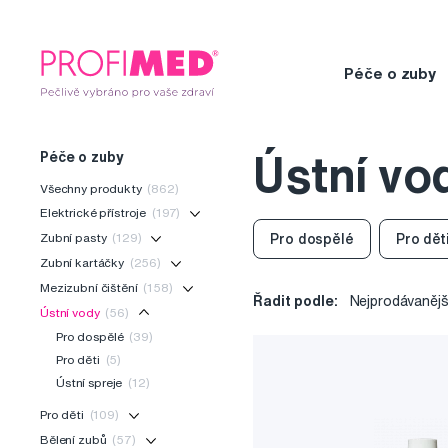
Péče o zuby
Péče o zuby
Ústní vo
Všechny produkty
(862)
Elektrické přístroje
(197)
Zubní pasty
(129)
Pro dospělé
Pro dět
Zubní kartáčky
(256)
Mezizubní čištění
(158)
Řadit podle:
Nejprodávanějš
Ústní vody
(56)
Pro dospělé
(39)
Pro děti
(5)
Ústní spreje
(12)
Pro děti
(109)
Bělení zubů
(57)