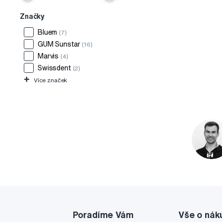
Značky
Bluem
(7)
GUM Sunstar
(16)
Marvis
(4)
Swissdent
(2)
+
Více značek
Poradíme Vám
Vše o nák