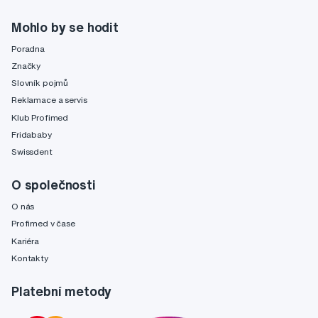
Mohlo by se hodit
Poradna
Značky
Slovník pojmů
Reklamace a servis
Klub Profimed
Fridababy
Swissdent
O společnosti
O nás
Profimed v čase
Kariéra
Kontakty
Platební metody