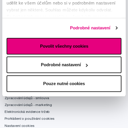
udělit ke všem účelům nebo si v podrobném nastavení
vybrat jen některé. Souhlas můžete kdykoliv odvolat.
Podrobné informace o cookies, včetně informací o
předávání údajů o vašem chování na webu sociálním a
Podrobné nastavení
reklamním sítím naleznete
zde
.
Povolit všechny cookies
Poradíme Vám
obchod@profimed.cz
Zeptat se v poradně
Podrobné nastavení
Vše o nákupu
Pouze nutné cookies
Obchodní podmínky
Způsob doručení
Zpracování údajů - smlouva
Zpracování údajů - marketing
Elektronická evidence tržeb
Prohlášení o používání cookies
Nastavení cookies