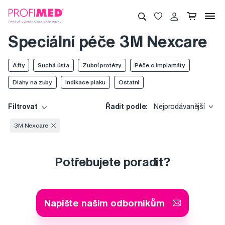
Speciální péče 3M Nexcare
Afty
Suchá ústa
Zubní protézy
Péče o implantáty
Dlahy na zuby
Indikace plaku
Ostatní
Filtrovat
Řadit podle:
Nejprodávanější
3M Nexcare
Potřebujete poradit?
Napište našim odborníkům