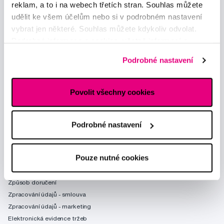
reklam, a to i na webech třetích stran. Souhlas můžete
udělit ke všem účelům nebo si v podrobném nastavení
vybrat jen některé. Souhlas můžete kdykoliv odvolat.
Podrobné informace o cookies, včetně informací o
předávání údajů o vašem chování na webu sociálním a
Podrobné nastavení
reklamním sítím naleznete
zde
.
Povolit všechny cookies
Poradíme Vám
obchod@profimed.cz
Podrobné nastavení
Zeptat se v poradně
Vše o nákupu
Pouze nutné cookies
Obchodní podmínky
Způsob doručení
Zpracování údajů - smlouva
Zpracování údajů - marketing
Elektronická evidence tržeb