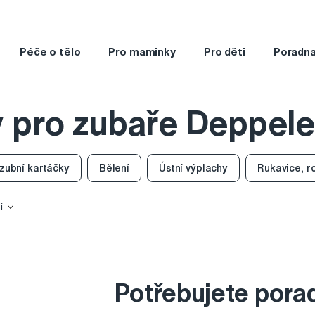
Péče o tělo
Pro maminky
Pro děti
Poradn
 pro zubaře Deppele
zubní kartáčky
Bělení
Ústní výplachy
Rukavice, r
í
Potřebujete pora