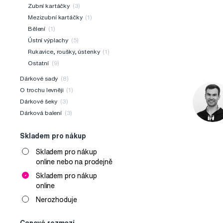
Zubní kartáčky
(3)
Mezizubní kartáčky
(1)
Bělení
(1)
Ústní výplachy
(5)
Rukavice, roušky, ústenky
(1)
Ostatní
(9)
Dárkové sady
(8)
O trochu levněji
(1)
Dárkové šeky
(3)
Dárková balení
(3)
Skladem pro nákup
Skladem pro nákup
online nebo na prodejně
Skladem pro nákup
online
Nerozhoduje