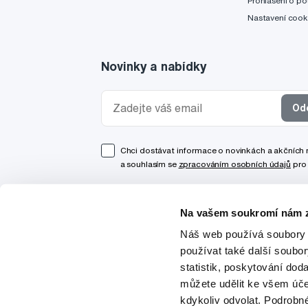
Prohlášení o po
Nastavení cook
Novinky a nabídky
Od
Chci dostávat informace o novinkách a akčních
a souhlasím se
zpracováním osobních údajů
pro 
Na vašem soukromí nám z
Náš web používá soubory 
používat také další soubo
statistik, poskytování doda
můžete udělit ke všem úče
kdykoliv odvolat. Podrobn