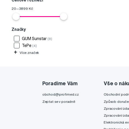
Cenové rozmezí
20
—
3899
Kč
Značky
GUM Sunstar
(8)
TePe
(4)
+
Více značek
Poradíme Vám
Vše o nák
obchod@profimed.cz
Obchodní pod
Zeptat se v poradně
Způsob doruče
Zpracování úda
Zpracování úda
Elektronická ev