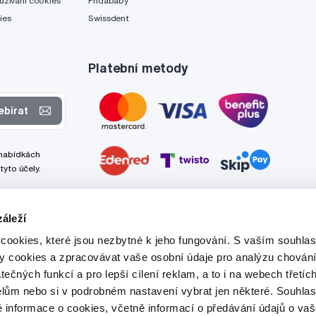
užívání cookies
Fridababy
ies
Swissdent
Platební metody
ebírat
 nabídkách
tyto účely.
áleží
cookies, které jsou nezbytné k jeho fungování. S vaším souhl
ry cookies a zpracovávat vaše osobní údaje pro analýzu chování
tečných funkcí a pro lepší cílení reklam, a to i na webech třetíc
lům nebo si v podrobném nastavení vybrat jen některé. Souhla
é informace o cookies, včetně informací o předávání údajů o v