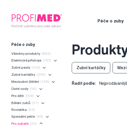
Péče o zuby
Péče o zuby
Produkty
Všechny produkty
(862)
Elektrické přístroje
(197)
Zubní pasty
(129)
Zubní kartáčky
Mezi
Zubní kartáčky
(256)
Mezizubní čištění
(158)
Řadit podle:
Nejprodávanějš
Ústní vody
(56)
Pro děti
(109)
Bělení zubů
(57)
Rovnátka
(55)
Speciální péče
(65)
Pro zubaře
(20)