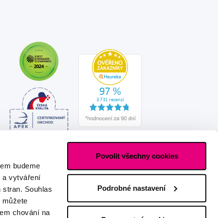
Povolit všechny cookies
asem budeme
 a vytváření
Podrobné nastavení
h stran. Souhlas
s můžete
ašem chování na