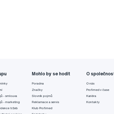
upu
Mohlo by se hodit
O společnos
mínky
Poradna
O nás
ní
Značky
Profimed v čase
jů - smlouva
Slovník pojmů
Kariéra
jů - marketing
Reklamace a servis
Kontakty
idence tržeb
Klub Profimed