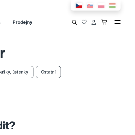
a
Prodejny
r
oušky, ústenky
Ostatní
dit?