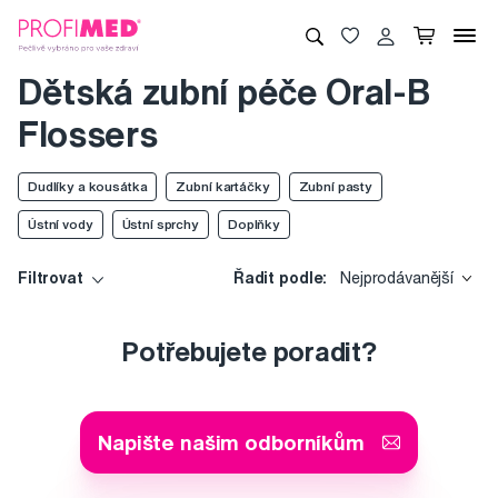
Dětská zubní péče Oral-B
Flossers
Dudlíky a kousátka
Zubní kartáčky
Zubní pasty
Ústní vody
Ústní sprchy
Doplňky
Filtrovat
Řadit podle:
Nejprodávanější
Potřebujete poradit?
Napište našim odborníkům