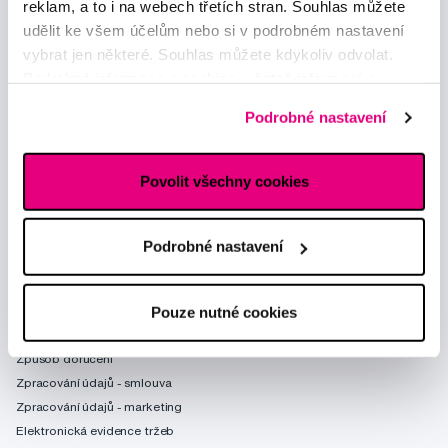
reklam, a to i na webech třetích stran. Souhlas můžete
udělit ke všem účelům nebo si v podrobném nastavení
vybrat jen některé. Souhlas můžete kdykoliv odvolat.
Podrobné informace o cookies, včetně informací o
předávání údajů o vašem chování na webu sociálním a
Podrobné nastavení
reklamním sítím naleznete
zde
.
Povolit všechny cookies
Poradíme Vám
obchod@profimed.cz
Podrobné nastavení
Zeptat se v poradně
Vše o nákupu
Pouze nutné cookies
Obchodní podmínky
Způsob doručení
Zpracování údajů - smlouva
Zpracování údajů - marketing
Elektronická evidence tržeb