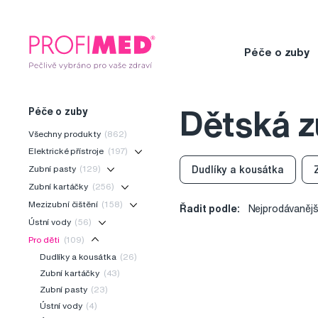
Péče o zuby
Péče o zuby
Dětská z
Všechny produkty
(862)
Elektrické přístroje
(197)
Zubní pasty
(129)
Dudlíky a kousátka
Zubní kartáčky
(256)
Mezizubní čištění
(158)
Řadit podle:
Nejprodávanějš
Ústní vody
(56)
Pro děti
(109)
Dudlíky a kousátka
(26)
Zubní kartáčky
(43)
Zubní pasty
(23)
Ústní vody
(4)