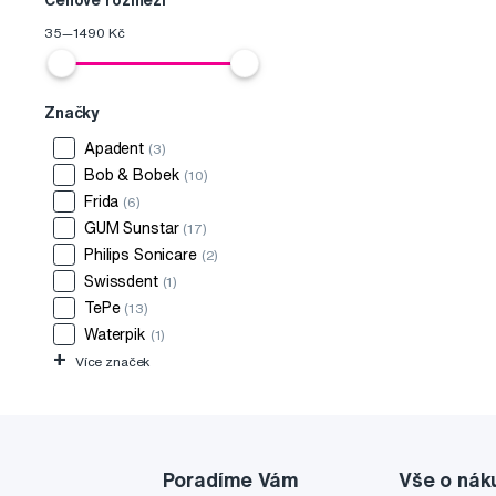
Cenové rozmezí
35
—
1490
Kč
Značky
Apadent
(3)
Bob & Bobek
(10)
Frida
(6)
GUM Sunstar
(17)
Philips Sonicare
(2)
Swissdent
(1)
TePe
(13)
Waterpik
(1)
+
Více značek
Poradíme Vám
Vše o nák