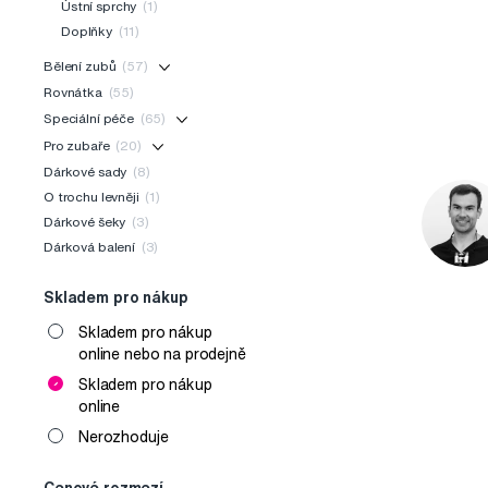
Ústní sprchy
(1)
Doplňky
(11)
Bělení zubů
(57)
Rovnátka
(55)
Speciální péče
(65)
Pro zubaře
(20)
Dárkové sady
(8)
O trochu levněji
(1)
Dárkové šeky
(3)
Dárková balení
(3)
Skladem pro nákup
Skladem pro nákup
online nebo na prodejně
Skladem pro nákup
online
Nerozhoduje