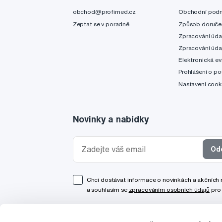
obchod@profimed.cz
Obchodní pod
Zeptat se v poradně
Způsob doruče
Zpracování úda
Zpracování úda
Elektronická ev
Prohlášení o po
Nastavení cook
Novinky a nabídky
Od
Chci dostávat informace o novinkách a akčních
a souhlasím se
zpracováním osobních údajů
pro 