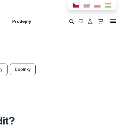
a
Prodejny
hy
Doplňky
dit?