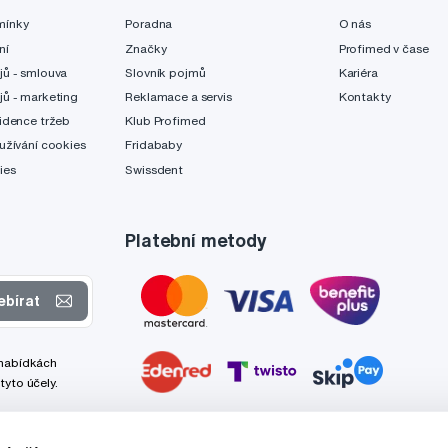
mínky
Poradna
O nás
ní
Značky
Profimed v čase
jů - smlouva
Slovník pojmů
Kariéra
jů - marketing
Reklamace a servis
Kontakty
idence tržeb
Klub Profimed
užívání cookies
Fridababy
ies
Swissdent
Platební metody
ebírat
 nabídkách
tyto účely.