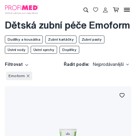
Dětská zubní péče Emoform
Dudlíky a kousátka
Zubní kartáčky
Zubní pasty
Ústní vody
Ústní sprchy
Doplňky
Filtrovat
Řadit podle:
Nejprodávanější
Emoform