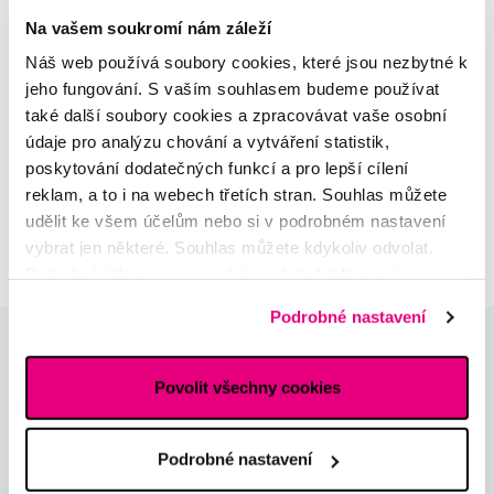
parodontologie
Na vašem soukromí nám záleží
Náš web používá soubory cookies, které jsou nezbytné k
Alena Růžičková
jeho fungování. S vaším souhlasem budeme používat
odborná konzultace dětského
také další soubory cookies a zpracovávat vaše osobní
sortimentu
údaje pro analýzu chování a vytváření statistik,
poskytování dodatečných funkcí a pro lepší cílení
MUDr. Alžběta Smetanová
reklam, a to i na webech třetích stran. Souhlas můžete
atestovaná lékařka
udělit ke všem účelům nebo si v podrobném nastavení
dermatovenerologie
vybrat jen některé. Souhlas můžete kdykoliv odvolat.
Podrobné informace o cookies, včetně informací o
předávání údajů o vašem chování na webu sociálním a
Podrobné nastavení
reklamním sítím naleznete
zde
.
Povolit všechny cookies
Podrobné nastavení
Novinky a nabídky