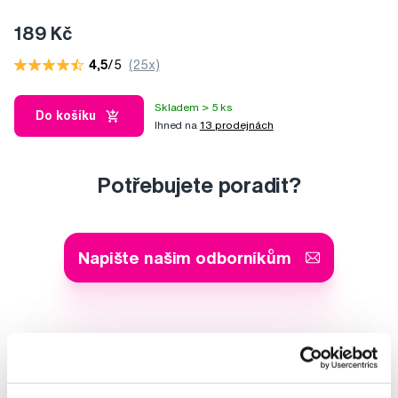
189 Kč
4,5
/5
(25x)
Skladem > 5 ks
Do košíku
Ihned na
13 prodejnách
Potřebujete poradit?
Napište našim odborníkům
MDDr. Tomáš Pražák
Odborná zubní konzultace –