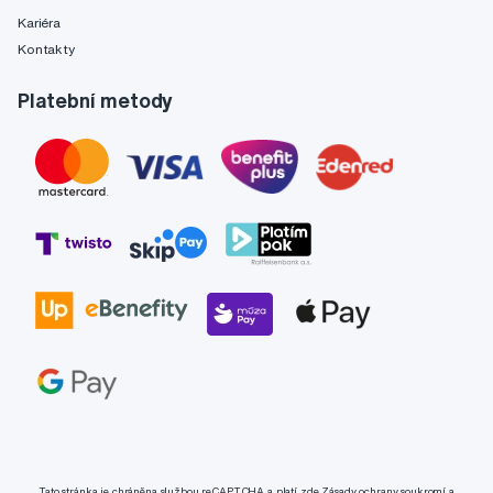
Kariéra
Kontakty
Platební metody
Tato stránka je chráněna službou reCAPTCHA a platí zde
Zásady ochrany soukromí
a