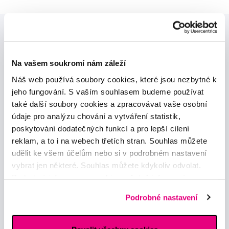
Na vašem soukromí nám záleží
Náš web používá soubory cookies, které jsou nezbytné k
jeho fungování. S vaším souhlasem budeme používat
Novinky a nabídky
také další soubory cookies a zpracovávat vaše osobní
údaje pro analýzu chování a vytváření statistik,
Odebírat
poskytování dodatečných funkcí a pro lepší cílení
reklam, a to i na webech třetích stran. Souhlas můžete
udělit ke všem účelům nebo si v podrobném nastavení
Chci dostávat informace o novinkách a akčních nabídkách
vybrat jen některé. Souhlas můžete kdykoliv odvolat.
a souhlasím se
zpracováním osobních údajů
pro tyto účely.
Podrobné informace o cookies, včetně informací o
předávání údajů o vašem chování na webu sociálním a
Podrobné nastavení
reklamním sítím naleznete
zde
.