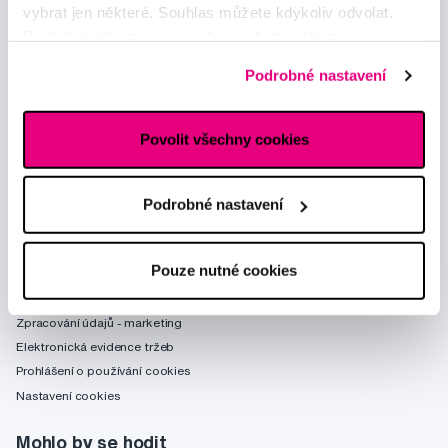
vybrat jen některé. Souhlas můžete kdykoliv odvolat.
Podrobné informace o cookies, včetně informací o
předávání údajů o vašem chování na webu sociálním a
Podrobné nastavení
reklamním sítím naleznete
zde
.
Poradíme Vám
Povolit všechny cookies
obchod@profimed.cz
Zeptat se v poradně
Podrobné nastavení
Vše o nákupu
Obchodní podmínky
Pouze nutné cookies
Způsob doručení
Zpracování údajů - smlouva
Zpracování údajů - marketing
Elektronická evidence tržeb
Prohlášení o používání cookies
Nastavení cookies
Mohlo by se hodit