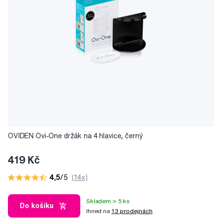
OVIDEN Ovi-One držák na 4 hlavice, černý
419 Kč
4,5
/5
(14x)
Skladem > 5 ks
Do košíku
Ihned na
13 prodejnách