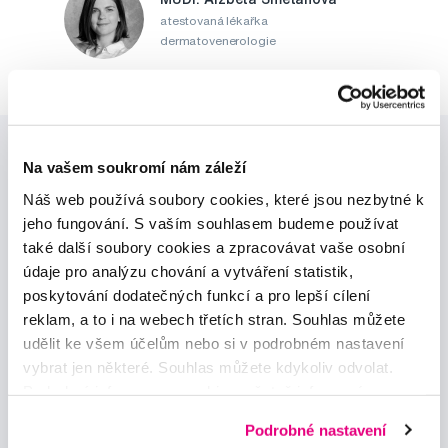
atestovaná lékařka
dermatovenerologie
Na vašem soukromí nám záleží
Náš web používá soubory cookies, které jsou nezbytné k
jeho fungování. S vaším souhlasem budeme používat
také další soubory cookies a zpracovávat vaše osobní
Novinky a nabídky
údaje pro analýzu chování a vytváření statistik,
poskytování dodatečných funkcí a pro lepší cílení
reklam, a to i na webech třetích stran. Souhlas můžete
Odebírat
udělit ke všem účelům nebo si v podrobném nastavení
vybrat jen některé. Souhlas můžete kdykoliv odvolat.
Podrobné informace o cookies, včetně informací o
Chci dostávat informace o novinkách a akčních nabídkách
a souhlasím se
zpracováním osobních údajů
pro tyto účely.
předávání údajů o vašem chování na webu sociálním a
Podrobné nastavení
reklamním sítím naleznete
zde
.