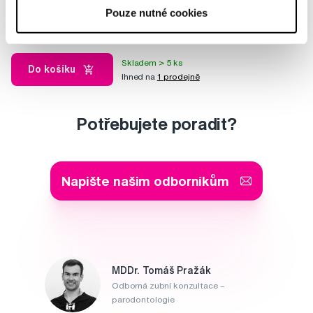
1 499 Kč
Pouze nutné cookies
3,5
/5
(3x)
Skladem > 5 ks
Do košíku
Ihned na
1 prodejně
Potřebujete poradit?
Napište našim odborníkům
MDDr. Tomáš Pražák
Odborná zubní konzultace –
parodontologie