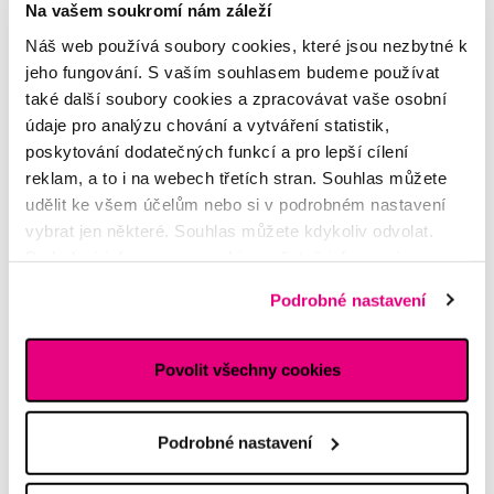
Na vašem soukromí nám záleží
Náš web používá soubory cookies, které jsou nezbytné k
jeho fungování. S vaším souhlasem budeme používat
také další soubory cookies a zpracovávat vaše osobní
údaje pro analýzu chování a vytváření statistik,
poskytování dodatečných funkcí a pro lepší cílení
reklam, a to i na webech třetích stran. Souhlas můžete
udělit ke všem účelům nebo si v podrobném nastavení
vybrat jen některé. Souhlas můžete kdykoliv odvolat.
Podrobné informace o cookies, včetně informací o
předávání údajů o vašem chování na webu sociálním a
Podrobné nastavení
reklamním sítím naleznete
zde
.
Povolit všechny cookies
Podrobné nastavení
Smilepen Whitening Gel, sada gelových bělicích per (3x 6 ml)