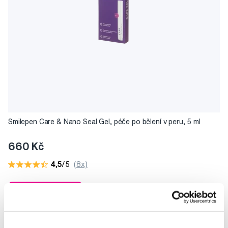
Smilepen Care & Nano Seal Gel, péče po bělení v peru, 5 ml
660 Kč
4,5
/5
(8x)
Skladem > 5 ks
Do košíku
Ihned na
13 prodejnách