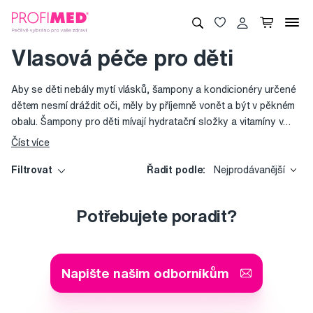
Vlasová péče pro děti
Aby se děti nebály mytí vlásků, šampony a kondicionéry určené
dětem nesmí dráždit oči, měly by příjemně vonět a být v pěkném
obalu. Šampony pro děti mívají hydratační složky a vitamíny v
optimálním množství pro výživu jemné dětské pokožky. Dávejte
Číst více
přednost přípravkům s přírodními složkami.
Filtrovat
Řadit podle:
Nejprodávanější
Potřebujete poradit?
Napište našim odborníkům