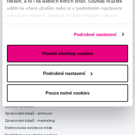
reklam, a to i na webech třetích stran. Souhlas můžete
udělit ke všem účelům nebo si v podrobném nastavení
vybrat jen některé. Souhlas můžete kdykoliv odvolat.
Podrobné informace o cookies, včetně informací o
předávání údajů o vašem chování na webu sociálním a
Podrobné nastavení
reklamním sítím naleznete
zde
.
Povolit všechny cookies
Poradíme Vám
obchod@profimed.cz
Podrobné nastavení
Zeptat se v poradně
Vše o nákupu
Pouze nutné cookies
Obchodní podmínky
Způsob doručení
Zpracování údajů - smlouva
Zpracování údajů - marketing
Elektronická evidence tržeb
Prohlášení o používání cookies