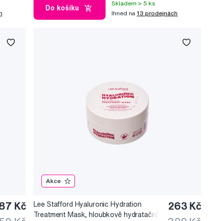
Skladem > 5 ks
Do košíku
h
Ihned na
13 prodejnách
Akce
87 Kč
Lee Stafford Hyaluronic Hydration
263 Kč
Treatment Mask, hloubkově hydratační