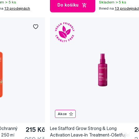
em > 5 ks
Skladem > 5 ks
Do košíku
 na
13 prodejnách
Ihned na
13 prodejnác
Akce
 Ochranný
215 Kč
Lee Stafford Grow Strong & Long
2
, 250 ml
Activation Leave-In Treatment-Ošetřující