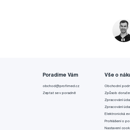
Poradíme Vám
Vše o nák
obchod@profimed.cz
Obchodní pod
Zeptat se v poradně
Způsob doruče
Zpracování úda
Zpracování úda
Elektronická ev
Prohlášení o po
Nastavení cook