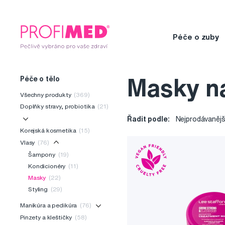
Péče o zuby
Péče o tělo
Masky na
Všechny produkty
(369)
Doplňky stravy, probiotika
(21)
Řadit podle:
Nejprodávanějš
Korejská kosmetika
(15)
Vlasy
(76)
Šampony
(19)
Kondicionéry
(11)
Masky
(22)
Styling
(29)
Manikúra a pedikúra
(76)
Pinzety a kleštičky
(58)