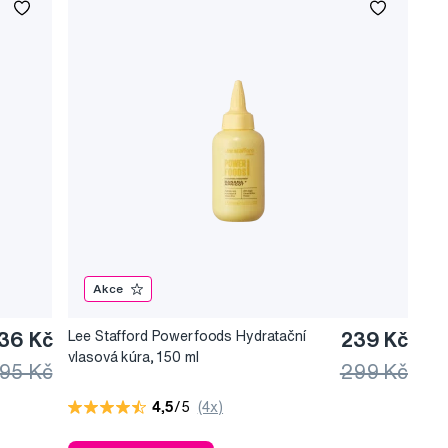
Akce
36 Kč
Lee Stafford Powerfoods Hydratační
239 Kč
vlasová kúra, 150 ml
95 Kč
299 Kč
4,5
/5
(4x)