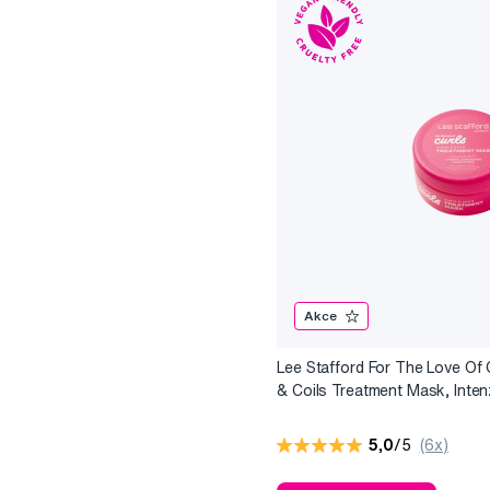
Akce
Lee Stafford For The Love Of 
& Coils Treatment Mask, Inten
hydratační maska pro kudrnaté
vlasy, 200 ml
5,0
/5
(6x)