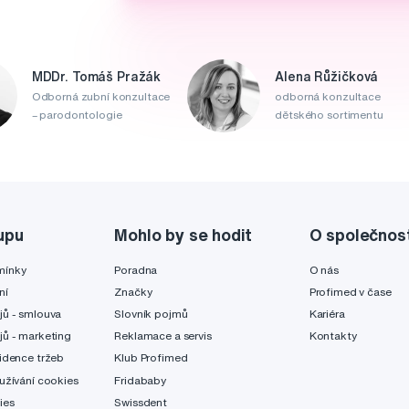
MDDr. Tomáš Pražák
Alena Růžičková
Odborná zubní konzultace
odborná konzultace
– parodontologie
dětského sortimentu
upu
Mohlo by se hodit
O společnos
mínky
Poradna
O nás
ní
Značky
Profimed v čase
jů - smlouva
Slovník pojmů
Kariéra
jů - marketing
Reklamace a servis
Kontakty
idence tržeb
Klub Profimed
užívání cookies
Fridababy
ies
Swissdent