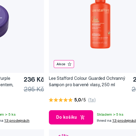
Akce
Purple
236 Kč
Lee Stafford Colour Guarded Ochranný
mentem,
šampon pro barvené vlasy, 250 ml
295 Kč
2
5,0
/5
(1x)
em > 5 ks
Skladem > 5 ks
Do košíku
 na
13 prodejnách
Ihned na
13 prodejnác