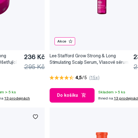
Akce
ong
236 Kč
Lee Stafford Grow Strong & Long
2
šetřující
Stimulating Scalp Serum, Vlasové sérum
295 Kč
2
 200 ml
podporující růst vlasů, 75 ml
4,5
/5
(15x)
em > 5 ks
Skladem > 5 ks
Do košíku
 na
13 prodejnách
Ihned na
13 prodejnác