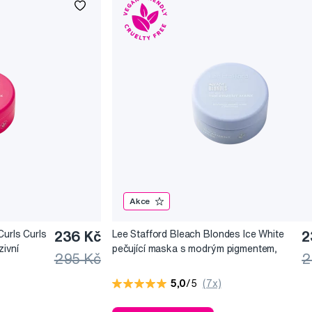
Akce
Curls Curls
236 Kč
Lee Stafford Bleach Blondes Ice White
2
zivní
pečující maska s modrým pigmentem,
295 Kč
2
 a vlnité
200 ml
5,0
/5
(7x)