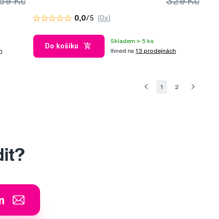
59 Kč
329 Kč
maska, 200 ml
0,0
/5
(0x)
Skladem > 5 ks
Do košíku
h
Ihned na
13 prodejnách
1
2
dit?
m