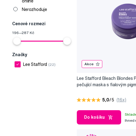
online
Nerozhoduje
Cenové rozmezí
196
—
287
Kč
Značky
Akce
Lee Stafford
(22)
Lee Stafford Bleach Blondes 
pečující maska s fialovým pig
200 ml
5,0
/5
(16x)
Sklad
Do košíku
Ihned