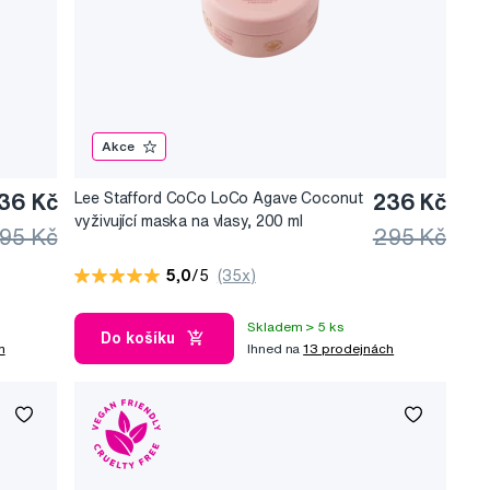
Akce
36 Kč
Lee Stafford CoCo LoCo Agave Coconut
236 Kč
vyživující maska na vlasy, 200 ml
95 Kč
295 Kč
5,0
/5
(35x)
Skladem > 5 ks
Do košíku
h
Ihned na
13 prodejnách