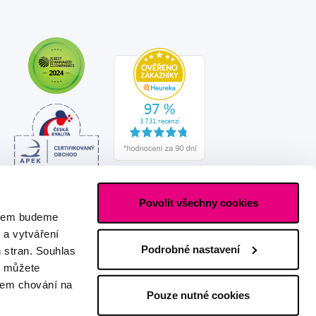
Povolit všechny cookies
asem budeme
 a vytváření
Podrobné nastavení
h stran. Souhlas
s můžete
ašem chování na
Pouze nutné cookies
Vytvořeno s láskou
IZON
+
2FRESH