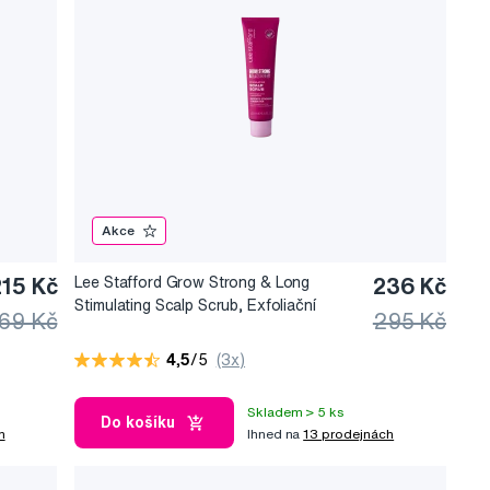
Akce
215 Kč
Lee Stafford Grow Strong & Long
236 Kč
Stimulating Scalp Scrub, Exfoliační
69 Kč
295 Kč
peeling na pokožku hlavy podporujicí
růst vlasů, 100 ml
4,5
/5
(3x)
Skladem > 5 ks
Do košíku
h
Ihned na
13 prodejnách