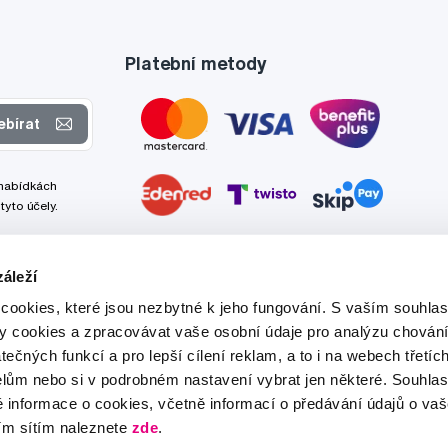
Platební metody
ebírat
 nabídkách
tyto účely.
áleží
cookies, které jsou nezbytné k jeho fungování. S vaším souhl
ry cookies a zpracovávat vaše osobní údaje pro analýzu chování
tečných funkcí a pro lepší cílení reklam, a to i na webech třetíc
lům nebo si v podrobném nastavení vybrat jen některé. Souhla
é informace o cookies, včetně informací o předávání údajů o v
ím sítím naleznete
zde
.
Tato stránka je chráněna službou reCAPTCHA a platí zde
Zásady ochrany soukromí
a
Podmínky služby
společnosti Google.