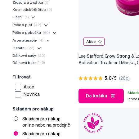
Zrcadla a zrcátka
(5)
Kosmetické štětce
(2)
Líčení
(1)
Péče o pleť
(42)
Péče o pokožku
(60)
Aromaterapie
(4)
Akce
Ostatní
(22)
Dárkové sady
(20)
Lee Stafford Grow Strong & L
Activation Treatment Maska, O
Dárková balení
(3)
maska podporující růst vlasů,
Filtrovat
5,0
/5
(26x)
Akce
Sklad
Novinka
Do košíku
Ihned
Skladem pro nákup
Skladem pro nákup
online nebo na prodejně
Skladem pro nákup