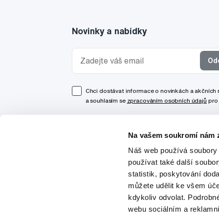
Novinky a nabídky
Od
Chci dostávat informace o novinkách a akčních
a souhlasím se
zpracováním osobních údajů
pro 
Na vašem soukromí nám z
Náš web používá soubory 
používat také další soubo
statistik, poskytování doda
můžete udělit ke všem úče
kdykoliv odvolat. Podrobn
webu sociálním a reklamn
© 1997-2026