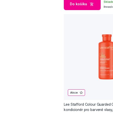
Sklad
Do košíku
Ihned
Akce
Lee Stafford Colour Guarded
kondicionér pro barvené vlasy