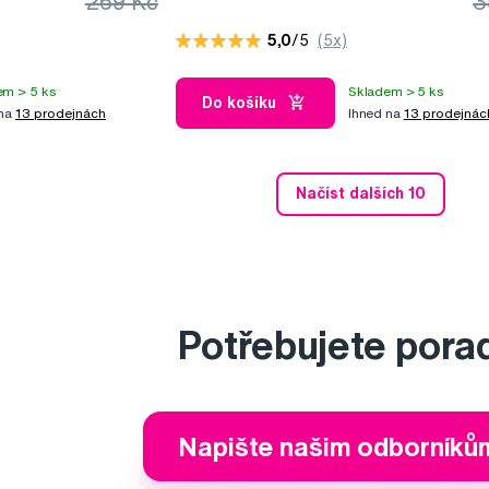
269 Kč
3
maska podporující růst vlasů, 100 ml
5,0
/5
(5x)
em > 5 ks
Skladem > 5 ks
Do košíku
 na
13 prodejnách
Ihned na
13 prodejnác
Načíst dalších 10
Potřebujete pora
Napište našim odborníků