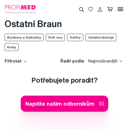
Ostatní Braun
Bonbony a žvýkačky
Roll-ony
Svíčky
Ostatní nástroje
Knihy
Filtrovat
Řadit podle:
Nejprodávanější
Potřebujete poradit?
Napište našim odborníkům