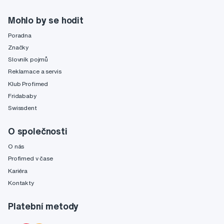
Mohlo by se hodit
Poradna
Značky
Slovník pojmů
Reklamace a servis
Klub Profimed
Fridababy
Swissdent
O společnosti
O nás
Profimed v čase
Kariéra
Kontakty
Platební metody