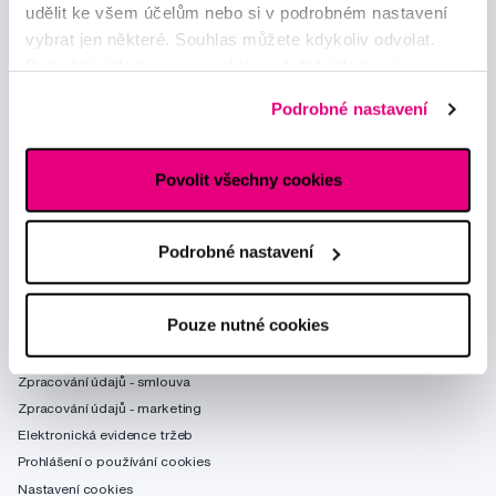
udělit ke všem účelům nebo si v podrobném nastavení
vybrat jen některé. Souhlas můžete kdykoliv odvolat.
Podrobné informace o cookies, včetně informací o
předávání údajů o vašem chování na webu sociálním a
Podrobné nastavení
reklamním sítím naleznete
zde
.
Povolit všechny cookies
Poradíme Vám
obchod@profimed.cz
Zeptat se v poradně
Podrobné nastavení
Vše o nákupu
Pouze nutné cookies
Obchodní podmínky
Způsob doručení
Zpracování údajů - smlouva
Zpracování údajů - marketing
Elektronická evidence tržeb
Prohlášení o používání cookies
Nastavení cookies