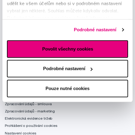
udělit ke všem účelům nebo si v podrobném nastavení
vybrat jen některé. Souhlas můžete kdykoliv odvolat.
Podrobné informace o cookies, včetně informací o
předávání údajů o vašem chování na webu sociálním a
Podrobné nastavení
reklamním sítím naleznete
zde
.
Povolit všechny cookies
Poradíme Vám
obchod@profimed.cz
Zeptat se v poradně
Podrobné nastavení
Vše o nákupu
Pouze nutné cookies
Obchodní podmínky
Způsob doručení
Zpracování údajů - smlouva
Zpracování údajů - marketing
Elektronická evidence tržeb
Prohlášení o používání cookies
Nastavení cookies