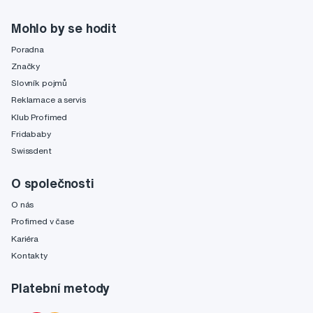
Mohlo by se hodit
Poradna
Značky
Slovník pojmů
Reklamace a servis
Klub Profimed
Fridababy
Swissdent
O společnosti
O nás
Profimed v čase
Kariéra
Kontakty
Platební metody