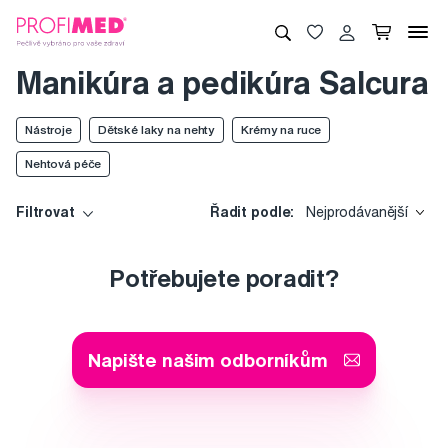
Manikúra a pedikúra Salcura
Nástroje
Dětské laky na nehty
Krémy na ruce
Nehtová péče
Filtrovat
Řadit podle:
Nejprodávanější
Potřebujete poradit?
Napište našim odborníkům