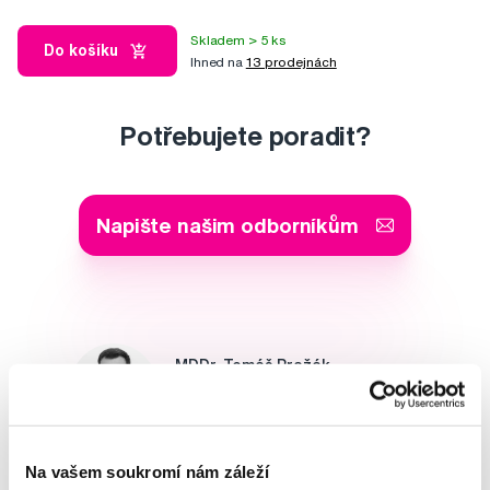
Skladem > 5 ks
Do košíku
Ihned na
13 prodejnách
Potřebujete poradit?
Napište našim odborníkům
MDDr. Tomáš Pražák
Odborná zubní konzultace –
parodontologie
Na vašem soukromí nám záleží
Alena Růžičková