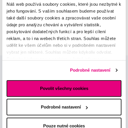
odborná konzultace dětského
Náš web používá soubory cookies, které jsou nezbytné k
sortimentu
jeho fungování. S vaším souhlasem budeme používat
také další soubory cookies a zpracovávat vaše osobní
MUDr. Alžběta Smetanová
údaje pro analýzu chování a vytváření statistik,
atestovaná lékařka
poskytování dodatečných funkcí a pro lepší cílení
dermatovenerologie
reklam, a to i na webech třetích stran. Souhlas můžete
udělit ke všem účelům nebo si v podrobném nastavení
vybrat jen některé. Souhlas můžete kdykoliv odvolat.
Podrobné informace o cookies, včetně informací o
předávání údajů o vašem chování na webu sociálním a
Podrobné nastavení
reklamním sítím naleznete
zde
.
Povolit všechny cookies
Novinky a nabídky
Podrobné nastavení
Odebírat
Pouze nutné cookies