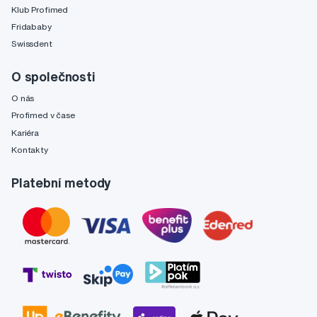
Klub Profimed
Fridababy
Swissdent
O společnosti
O nás
Profimed v čase
Kariéra
Kontakty
Platební metody