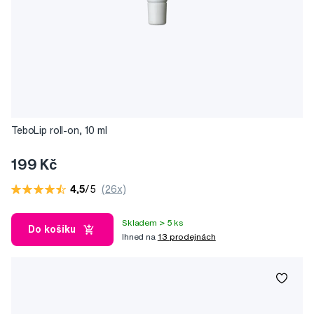
TeboLip roll-on, 10 ml
199 Kč
4,5
/5
(26x)
Skladem > 5 ks
Do košíku
Ihned na
13 prodejnách