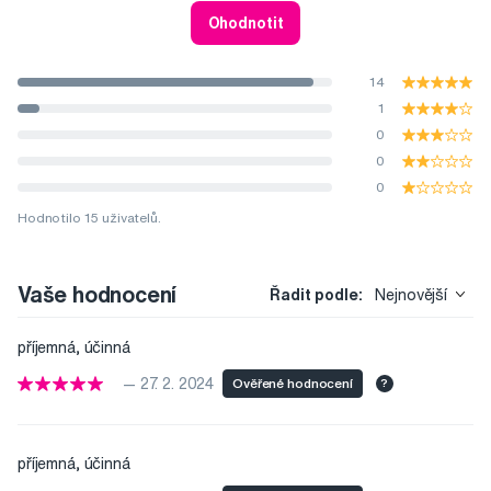
Ohodnotit
14
1
0
0
0
Hodnotilo 15 uživatelů.
Vaše hodnocení
Řadit podle:
Nejnovější
příjemná, účinná
— 27. 2. 2024
Ověřené hodnocení
?
příjemná, účinná