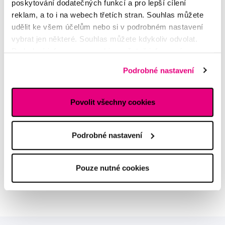
poskytování dodatečných funkcí a pro lepší cílení
reklam, a to i na webech třetích stran. Souhlas můžete
udělit ke všem účelům nebo si v podrobném nastavení
vybrat jen některé. Souhlas můžete kdykoliv odvolat.
Podrobné informace o cookies, včetně informací o
MDDr. Tomáš Pražák
předávání údajů o vašem chování na webu sociálním a
Podrobné nastavení
Odborná zubní konzultace –
reklamním sítím naleznete
zde
.
parodontologie
Povolit všechny cookies
Alena Růžičková
odborná konzultace dětského
sortimentu
Podrobné nastavení
MUDr. Alžběta Smetanová
Pouze nutné cookies
atestovaná lékařka
dermatovenerologie