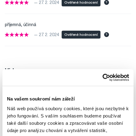
— 27. 2. 2024
Ověřené hodnocení
?
příjemná, účinná
— 27. 2. 2024
Ověřené hodnocení
?
Video
Na vašem soukromí nám záleží
Náš web používá soubory cookies, které jsou nezbytné k
Potřebujete poradit?
jeho fungování. S vaším souhlasem budeme používat
také další soubory cookies a zpracovávat vaše osobní
údaje pro analýzu chování a vytváření statistik,
Napište našim odborníkům