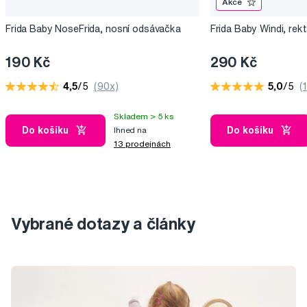
Akce
Frida Baby NoseFrida, nosní odsávačka
Frida Baby Windi, rektá
190 Kč
290 Kč
4,5
/5
(90x)
5,0
/5
(
Skladem > 5 ks
Do košíku
Do košíku
Ihned na
13 prodejnách
Vybrané dotazy a články