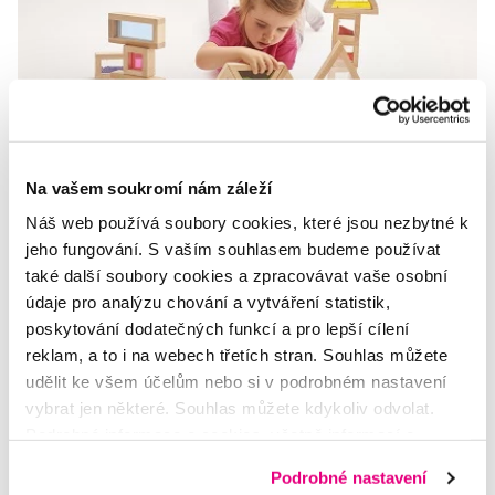
Na vašem soukromí nám záleží
Hračky, které baví i rozvíjí osobnost
dítěte
Náš web používá soubory cookies, které jsou nezbytné k
jeho fungování. S vaším souhlasem budeme používat
Vybrat dítěti hračku se může zdát jednoduché, hračkárny a
také další soubory cookies a zpracovávat vaše osobní
obchody s dětským zbožím praskají ve švech, stejně jako
údaje pro analýzu chování a vytváření statistik,
dětské pokojíčky. Ale je to tak správně? Potřebuje dítě
poskytování dodatečných funkcí a pro lepší cílení
nekonečno hraček, kt...
reklam, a to i na webech třetích stran. Souhlas můžete
Celý článek
udělit ke všem účelům nebo si v podrobném nastavení
vybrat jen některé. Souhlas můžete kdykoliv odvolat.
Podrobné informace o cookies, včetně informací o
předávání údajů o vašem chování na webu sociálním a
Další dotazy a články
najdete v naší poradně
Podrobné nastavení
reklamním sítím naleznete
zde
.