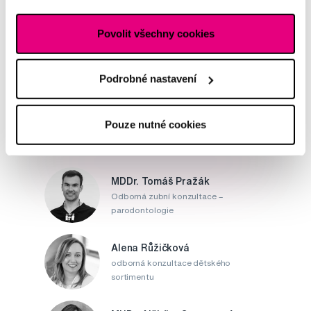
nebo nám rovnou
napište
Potřebujete poradit?
Povolit všechny cookies
Podrobné nastavení
Napište našim odborníkům
Pouze nutné cookies
MDDr. Tomáš Pražák
Odborná zubní konzultace –
parodontologie
Alena Růžičková
odborná konzultace dětského
sortimentu