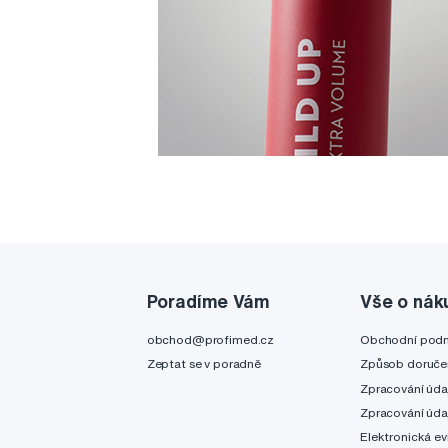
Poradíme Vám
Vše o nák
obchod@profimed.cz
Obchodní pod
Zeptat se v poradně
Způsob doruče
Zpracování úda
Zpracování úda
Elektronická ev