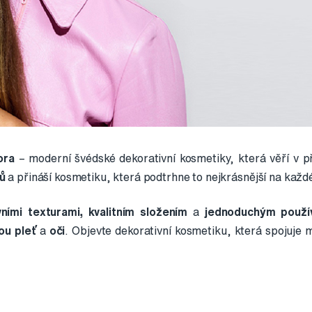
ora
– moderní švédské dekorativní kosmetiky, která věří v př
rů
a přináší kosmetiku, která podtrhne to nejkrásnější na každ
vními texturami,
kvalitním složením
a
jednoduchým použí
vou pleť
a
oči
. Objevte dekorativní kosmetiku, která spojuje