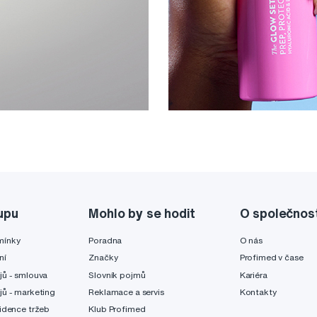
upu
Mohlo by se hodit
O společnos
mínky
Poradna
O nás
ní
Značky
Profimed v čase
jů - smlouva
Slovník pojmů
Kariéra
jů - marketing
Reklamace a servis
Kontakty
idence tržeb
Klub Profimed