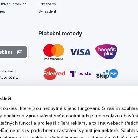
užívání cookies
Fridababy
ies
Swissdent
Platební metody
ebírat
 nabídkách
tyto účely.
áleží
cookies, které jsou nezbytné k jeho fungování. S vaším souhl
ry cookies a zpracovávat vaše osobní údaje pro analýzu chování
tečných funkcí a pro lepší cílení reklam, a to i na webech třetíc
lům nebo si v podrobném nastavení vybrat jen některé. Souhla
é informace o cookies, včetně informací o předávání údajů o v