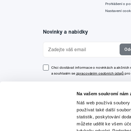
Prohlášení o po
Nastavení cook
Novinky a nabídky
Od
Chci dostávat informace o novinkách a akčních
a souhlasím se
zpracováním osobních údajů
pro 
Na vašem soukromí nám z
Náš web používá soubory 
používat také další soubo
statistik, poskytování doda
můžete udělit ke všem úče
kdykoliv odvolat. Podrobn