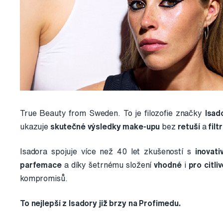
True Beauty from Sweden. To je filozofie značky
Isad
ukazuje
skutečné výsledky make-upu
bez
retuší
a
filt
Isadora spojuje více než 40 let zkušeností s
inovati
parfemace
a díky šetrnému složení
vhodné
i
pro citli
kompromisů.
To nejlepší z Isadory již brzy na Profimedu.