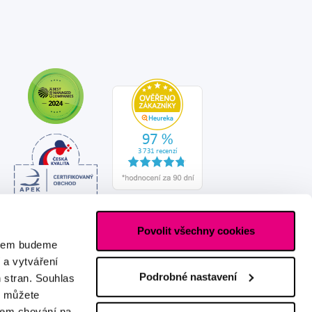
Povolit všechny cookies
asem budeme
 a vytváření
Podrobné nastavení
h stran. Souhlas
s můžete
ašem chování na