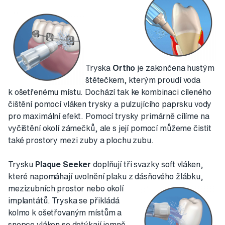
Tryska
Ortho
je zakončena hustým
štětečkem, kterým proudí voda
k ošetřenému místu. Dochází tak ke kombinaci cíleného
čištění pomocí vláken trysky a pulzujícího paprsku vody
pro maximální efekt. Pomocí trysky primárně cílíme na
vyčištění okolí zámečků, ale s její pomocí můžeme čistit
také prostory mezi zuby a plochu zubu.
Trysku
Plaque Seeker
doplňují tři svazky soft vláken,
které napomáhají uvolnění plaku z dásňového žlábku,
mezizubních prostor
nebo okolí
implantátů. Tryska se přikládá
kolmo k ošetřovaným místům a
snopce vláken se dotýkají jemně,