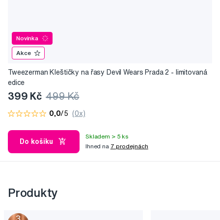
Novinka
Akce
Tweezerman Kleštičky na řasy Devil Wears Prada 2 - limitovaná
edice
399 Kč
499 Kč
0,0
/5
(0x)
Skladem > 5 ks
Do košíku
Ihned na
7 prodejnách
Produkty