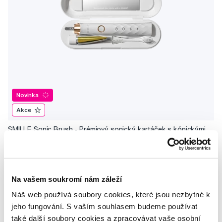
Novinka
Akce
SMILLE Sonic Brush - Prémiový sonický kartáček s kónickými
vlákny SANGI, bílý
3 699 Kč
5,0
/5
(27x)
Na vašem soukromí nám záleží
Náš web používá soubory cookies, které jsou nezbytné k
Skladem > 5 ks
Do košíku
Ihned na
13 prodejnách
jeho fungování. S vaším souhlasem budeme používat
také další soubory cookies a zpracovávat vaše osobní