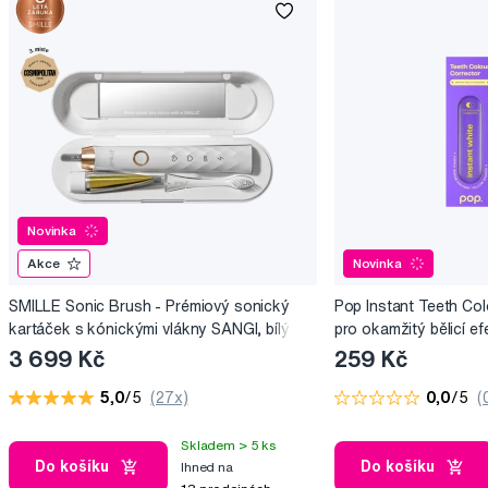
Novinka
Akce
Novinka
SMILLE Sonic Brush - Prémiový sonický
Pop Instant Teeth Col
kartáček s kónickými vlákny SANGI, bílý
pro okamžitý bělicí ef
3 699 Kč
259 Kč
5,0
/5
(27x)
0,0
/5
(
Skladem > 5 ks
Do košíku
Do košíku
Ihned na