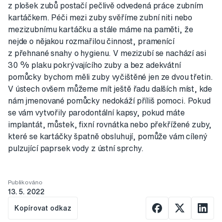
z plošek zubů postačí pečlivě odvedená práce zubním
kartáčkem. Péči mezi zuby svěříme zubní niti nebo
mezizubnímu kartáčku a stále máme na paměti, že
nejde o nějakou rozmařilou činnost, pramenící
z přehnané snahy o hygienu. V mezizubí se nachází asi
30 % plaku pokrývajícího zuby a bez adekvátní
pomůcky bychom měli zuby vyčištěné jen ze dvou třetin.
V ústech ovšem můžeme mít ještě řadu dalších míst, kde
nám jmenované pomůcky nedokáží příliš pomoci. Pokud
se vám vytvořily parodontální kapsy, pokud máte
implantát, můstek, fixní rovnátka nebo překřížené zuby,
které se kartáčky špatně obsluhují, pomůže vám cílený
pulzující paprsek vody z ústní sprchy.
Publikováno
13. 5. 2022
Kopírovat odkaz