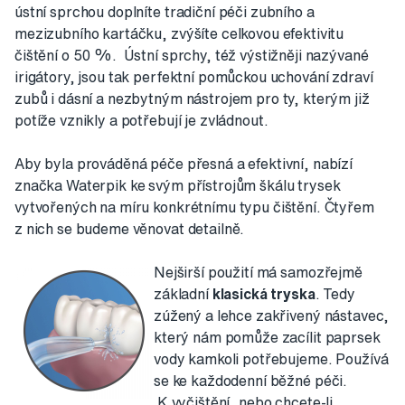
ústní sprchou doplníte tradiční péči zubního a
mezizubního kartáčku, zvýšíte celkovou efektivitu
čištění o 50 %. Ústní sprchy, též výstižněji nazývané
irigátory, jsou tak perfektní pomůckou uchování zdraví
zubů i dásní a nezbytným nástrojem pro ty, kterým již
potíže vznikly a potřebují je zvládnout.
Aby byla prováděná péče přesná a efektivní, nabízí
značka Waterpik ke svým přístrojům škálu trysek
vytvořených na míru konkrétnímu typu čištění. Čtyřem
z nich se budeme věnovat detailně.
Nejširší použití má samozřejmě
základní
klasická tryska
. Tedy
zúžený a lehce zakřivený nástavec,
který nám pomůže zacílit paprsek
vody kamkoli potřebujeme. Používá
se ke každodenní běžné péči.
K vyčištění, nebo chcete-li