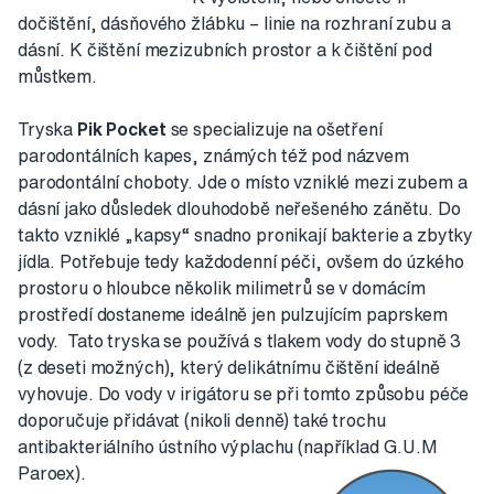
dočištění, dásňového žlábku – linie na rozhraní zubu a
dásní. K čištění mezizubních prostor a k čištění pod
můstkem.
Tryska
Pik Pocket
se specializuje na ošetření
parodontálních kapes, známých též pod názvem
parodontální choboty. Jde o místo vzniklé mezi zubem a
dásní jako důsledek dlouhodobě neřešeného zánětu. Do
takto vzniklé „kapsy“ snadno pronikají bakterie a zbytky
jídla. Potřebuje tedy každodenní péči, ovšem do úzkého
prostoru o hloubce několik milimetrů se v domácím
prostředí dostaneme ideálně jen pulzujícím paprskem
vody. Tato tryska se používá s tlakem vody do stupně 3
(z deseti možných), který delikátnímu čištění ideálně
vyhovuje. Do vody v irigátoru se při tomto způsobu péče
doporučuje přidávat (nikoli denně) také trochu
antibakteriálního ústního výplachu (například G.U.M
Paroex).