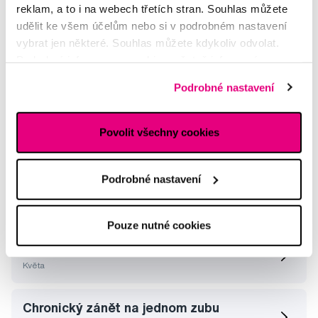
reklam, a to i na webech třetích stran. Souhlas můžete
udělit ke všem účelům nebo si v podrobném nastavení
vybrat jen některé. Souhlas můžete kdykoliv odvolat.
Podrobné informace o cookies, včetně informací o
Efektivní čištění zubů pomocí pulzujícího
předávání údajů o vašem chování na webu sociálním a
Podrobné nastavení
paprsku vody
reklamním sítím naleznete
zde
.
Maximálně efektivní odstranění zubního plaku je alfou a
Povolit všechny cookies
omegou zdravých zubů i dásní. Všude tam, kde je plak
ponechán, produkují bakterie v něm obsažené látky,
schopné narušit integritu zubn...
Podrobné nastavení
Celý článek
Pouze nutné cookies
ústní sprcha waterpik kids wp 260
Květa
Chronický zánět na jednom zubu