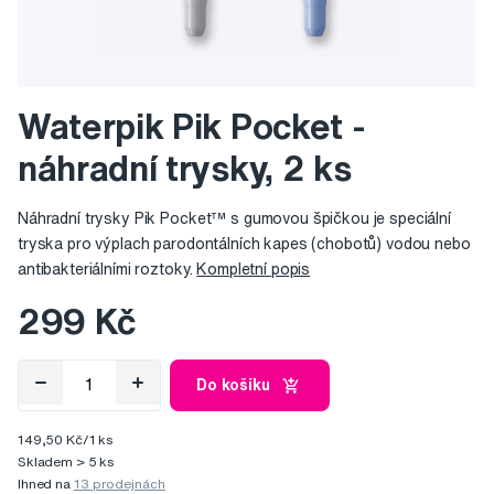
Waterpik Pik Pocket -
náhradní trysky, 2 ks
Náhradní trysky Pik Pocket™ s gumovou špičkou je speciální
tryska pro výplach parodontálních kapes (chobotů) vodou nebo
antibakteriálními roztoky.
Kompletní popis
299 Kč
Do košíku
149,50 Kč/1 ks
Skladem > 5 ks
Ihned na
13 prodejnách