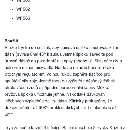
WP560
WP562
WP563
Použití:
Vložte trysku do úst tak, aby gumová špička směřovala k linii
dásní (svírala úhel 45° k zubu). Jemně špičku zaveďte pod
úroveň dásně do parodontální kapsy (chobotu). Stiskněte rty a
nakloňte se nad umyvadlo. Nastavte nejnižší hodnotu tlaku
otočným regulátorem. Volnou rukou zapněte tlačítko pro
spuštění přístroje. Jemně tryskou vyčistěte dásňový žlábek
okolo všech zubů a případné parodontální kapsy. Měkká
pryžová špička umožňuje jemné, nízkotlaké dávkování
léčebných výplachů pod linií dásní. Klinicky prokázáno, že
dokáže ošetřit až 90% problematických míst s hloubkou až
6mm.
Trysky měňte každé 3 měsíce. Balení obsahuje 2 trysky. Každá z