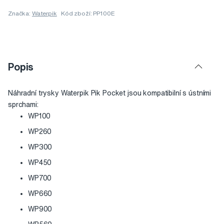
Značka:
Waterpik
Kód zboží: PP100E
Popis
Náhradní trysky Waterpik Pik Pocket jsou kompatibilní s ústními
sprchami:
WP100
WP260
WP300
WP450
WP700
WP660
WP900