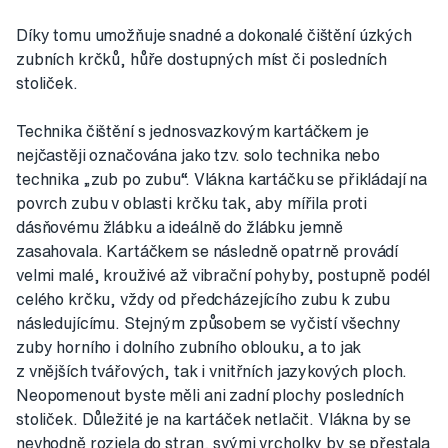
Díky tomu umožňuje snadné a dokonalé čištění úzkých
zubních krčků, hůře dostupných míst či posledních
stoliček.
Technika čištění s jednosvazkovým kartáčkem je
nejčastěji označována jako tzv. solo technika nebo
technika „zub po zubu“. Vlákna kartáčku se přikládají na
povrch zubu v oblasti krčku tak, aby mířila proti
dásňovému žlábku a ideálně do žlábku jemně
zasahovala. Kartáčkem se následně opatrně provádí
velmi malé, krouživé až vibrační pohyby, postupně podél
celého krčku, vždy od předcházejícího zubu k zubu
následujícímu. Stejným způsobem se vyčistí všechny
zuby horního i dolního zubního oblouku, a to jak
z vnějších tvářových, tak i vnitřních jazykových ploch.
Neopomenout byste měli ani zadní plochy posledních
stoliček. Důležité je na kartáček netlačit. Vlákna by se
nevhodně rozjela do stran, svými vrcholky by se přestala