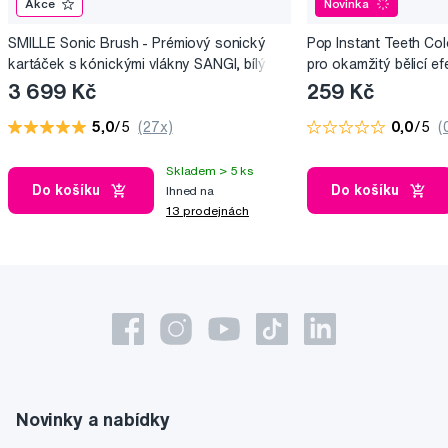
Akce
Novinka
SMILLE Sonic Brush - Prémiový sonický
Pop Instant Teeth Col
kartáček s kónickými vlákny SANGI, bílý
pro okamžitý bělicí ef
3 699 Kč
259 Kč
5,0
/5
(27x)
0,0
/5
(
Skladem > 5 ks
Do košíku
Do košíku
Ihned na
13 prodejnách
Novinky a nabídky