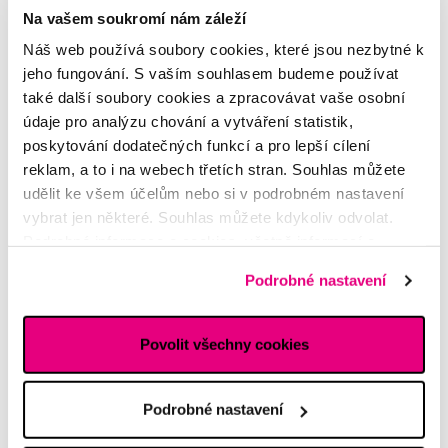
Na vašem soukromí nám záleží
Náš web používá soubory cookies, které jsou nezbytné k
jeho fungování. S vaším souhlasem budeme používat
také další soubory cookies a zpracovávat vaše osobní
Novinka
údaje pro analýzu chování a vytváření statistik,
Akce
poskytování dodatečných funkcí a pro lepší cílení
reklam, a to i na webech třetích stran. Souhlas můžete
SMILLE Sonic Brush - Prémiový sonický kartáček s kónickými
udělit ke všem účelům nebo si v podrobném nastavení
vlákny SANGI, bílý
vybrat jen některé. Souhlas můžete kdykoliv odvolat.
3 699 Kč
Podrobné informace o cookies, včetně informací o
5,0
/5
(27x)
předávání údajů o vašem chování na webu sociálním a
Podrobné nastavení
reklamním sítím naleznete
zde
.
Skladem > 5 ks
Do košíku
Ihned na
13 prodejnách
Povolit všechny cookies
Podrobné nastavení