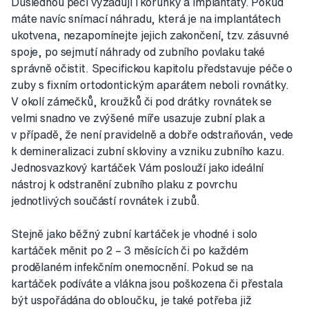
Důslednou péči vyžadují i korunky a implantáty. Pokud
máte navíc snímací náhradu, která je na implantátech
ukotvena, nezapomínejte jejich zakončení, tzv. zásuvné
spoje, po sejmutí náhrady od zubního povlaku také
správně očistit. Specifickou kapitolu představuje péče o
zuby s fixním ortodontickým aparátem neboli rovnátky.
V okolí zámečků, kroužků či pod drátky rovnátek se
velmi snadno ve zvýšené míře usazuje zubní plak a
v případě, že není pravidelně a dobře odstraňován, vede
k demineralizaci zubní skloviny a vzniku zubního kazu.
Jednosvazkový kartáček Vám poslouží jako ideální
nástroj k odstranění zubního plaku z povrchu
jednotlivých součástí rovnátek i zubů.
Stejně jako běžný zubní kartáček je vhodné i solo
kartáček měnit po 2 – 3 měsících či po každém
prodělaném infekčním onemocnění. Pokud se na
kartáček podíváte a vlákna jsou poškozena či přestala
být uspořádána do obloučku, je také potřeba již