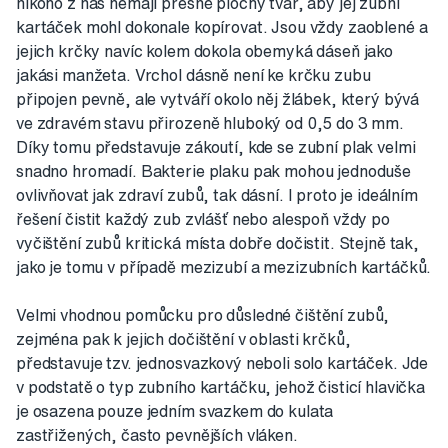
nikoho z nás nemají přesně plochý tvar, aby jej zubní
kartáček mohl dokonale kopírovat. Jsou vždy zaoblené a
jejich krčky navíc kolem dokola obemyká dáseň jako
jakási manžeta. Vrchol dásně není ke krčku zubu
připojen pevně, ale vytváří okolo něj žlábek, který bývá
ve zdravém stavu přirozeně hluboký od 0,5 do 3 mm.
Díky tomu představuje zákoutí, kde se zubní plak velmi
snadno hromadí. Bakterie plaku pak mohou jednoduše
ovlivňovat jak zdraví zubů, tak dásní. I proto je ideálním
řešení čistit každý zub zvlášť nebo alespoň vždy po
vyčištění zubů kritická místa dobře dočistit. Stejně tak,
jako je tomu v případě mezizubí a mezizubních kartáčků.
Velmi vhodnou pomůcku pro důsledné čištění zubů,
zejména pak k jejich dočištění v oblasti krčků,
představuje tzv. jednosvazkový neboli solo kartáček. Jde
v podstatě o typ zubního kartáčku, jehož čisticí hlavička
je osazena pouze jedním svazkem do kulata
zastřižených, často pevnějších vláken.