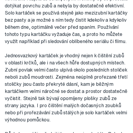
dotýkat povrchu zubů a nebyla by dostatečně efektivní.
Solo kartáček se používá stejně jako mezizubní kartáčky
bez pasty a je možné s ním tedy čistit kdekoliv a kdykoliv
během dne, optimálně večer před spaním. Používání
tohoto typu kartáčku vyžaduje čas, a proto ho můžete
využít například při sledování oblíbeného seriálu či filmu.
Jednosvazkový kartáček je vhodný nejen k čištění zubů
v oblasti krčků, ale i na všech hůře dostupných místech.
Zubní povlak velmi často ulpívá okolo posledních stoliček
neboli zubů moudrosti. Zejména neúplně prořezané třetí
stoličky jsou často překryté dásní, kam je běžným
kartáčkem velmi náročné se dostat a prostor dostatečně
vyčistit. Stejně tak bývají opomíjeny plošky zubů ze
strany jazyka. I pro čištění malých dočasných zoubků
nebo při prořezávání zubů stálých je solo kartáček velmi
výhodnou pomůckou.