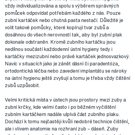
vždy individualizována a spolu s výběrem správných
pomůcek odpovídat potřebám každého z nás. Pouze
zubní kartáček nebo chutná pasta nestačí. Důležité je
volit takové pomůcky, které kopírují tvar zubů a
dosáhnou do všech nerovností tak, aby byl zubní plak
dokonale odstraněn. Kromě zubního kartáčku jsou
nedílnou součástí každodenní ústní hygieny tedy i
kartáčky mezizubní nebo právě kartáček jednosvazkový.
Navíc v situacích jako je zánět dásní či paradentóza,
ortodontická léčba nebo zavedení implantátu se nároky
na ústní hygienu ještě zvyšují a tomu je třeba vždy čištění
zubů uzpůsobit.
Velmi kritická místa v ústech jsou prostory mezi zuby a
zubní krčky, kde velmi často i po běžném vyčištění
zubním kartáčkem nadále ulpívá část zubního plaku.
Dochází k tomu nejčastěji kvůli nedobré technice čištění,
ale i vlivem anatomie na rozhraní zub – dáseň. Zuby