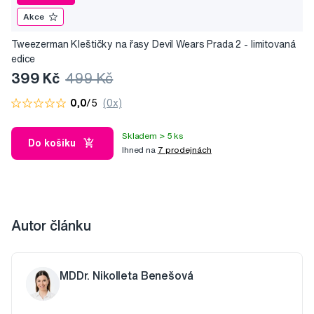
Akce
Tweezerman Kleštičky na řasy Devil Wears Prada 2 - limitovaná
edice
399 Kč
499 Kč
0,0
/5
(0x)
Skladem > 5 ks
Do košíku
Ihned na
7 prodejnách
Autor článku
MDDr. Nikolleta Benešová