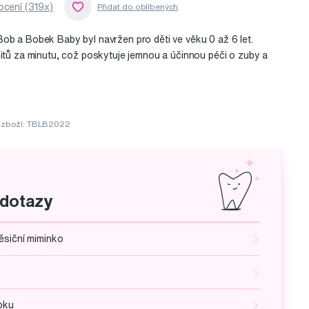
cení (319x)
ob a Bobek Baby byl navržen pro děti ve věku 0 až 6 let.
mitů za minutu, což poskytuje jemnou a účinnou péči o zuby a
 zboží: TBLB2022
 dotazy
ěsiční miminko
bku