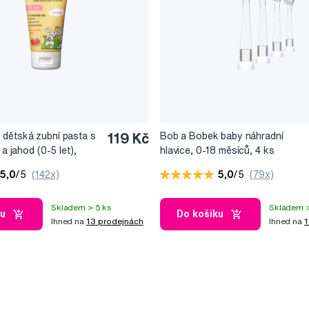
dětská zubní pasta s
119 Kč
Bob a Bobek baby náhradní
 a jahod (0-5 let),
hlavice, 0-18 měsíců, 4 ks
5,0
/5
(142x)
5,0
/5
(79x)
Skladem > 5 ks
Skladem >
ku
Do košíku
Ihned na
13 prodejnách
Ihned na
1