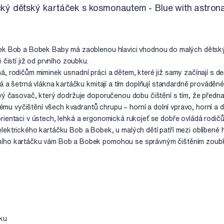
ký dětský kartáček s kosmonautem - Blue with astron
ček Bob a Bobek Baby má zaoblenou hlavici vhodnou do malých dětský
 čistí již od prvního zoubku.
á, rodičům miminek usnadní práci a dětem, které již samy začínají s 
á a šetrná vlákna kartáčku kmitají a tím doplňují standardně prováděné 
ový časovač, který dodržuje doporučenou dobu čištění s tím, že předn
 vyčištění všech kvadrantů chrupu – horní a dolní vpravo, horní a do
rientaci v ústech, lehká a ergonomická rukojeť se dobře ovládá rodičů
lektrického kartáčku Bob a Bobek, u malých dětí patří mezi oblíbené 
ního kartáčku vám Bob a Bobek pomohou se správným čištěním zoub
čku