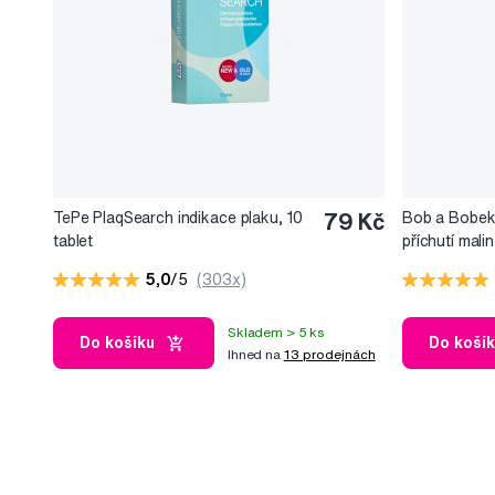
TePe PlaqSearch indikace plaku, 10
79 Kč
Bob a Bobek 
tablet
příchutí malin
50 ml
5,0
/5
(303x)
Skladem > 5 ks
Do košíku
Do koší
Ihned na
13 prodejnách