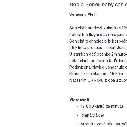
Bob a Bobek baby sonic
Vstávat a čistit!
Sonický bateriový zubní kartá
šetrná k citlivým dásním a jemně
Sonická technologie je bezpečn
efektivitu procesu zlepšit. Jemn
U starších dětí oceníte 2minut
sekundách pomohou k důkladnému
Podsvícená hlavice usnadňuje o
Krásná krabička, od dětského e
Načtením QR kódu z obalu zub
Vlastnosti
17 000 kmitů za minutu
jemná vlákna
protiskluzové tělo kartá