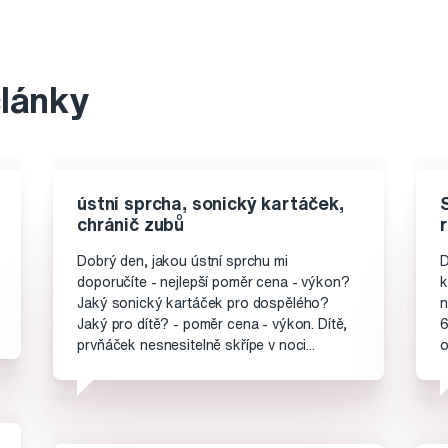
články
ústní sprcha, sonický kartáček,
chránič zubů
Dobrý den, jakou ústní sprchu mi
D
doporučíte - nejlepší poměr cena - výkon?
k
Jaký sonický kartáček pro dospělého?
n
Jaký pro dítě? - poměr cena - výkon. Dítě,
6
prvňáček nesnesitelně skřípe v noci...
o