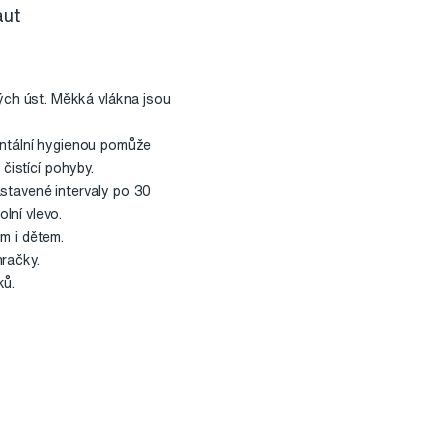
aut
ch úst. Měkká vlákna jsou
dentální hygienou pomůže
čistící pohyby.
astavené intervaly po 30
lní vlevo.
m i dětem.
hračky.
ků.