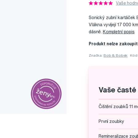
Vaše hodno
Sonický zubní kartáček B
Vlákna vyvíjejí 17 000 k
dásně.
Kompletní popis
Produkt nelze zakoupit
Značka:
Bob & Bobek
Kód
Vaše časté
Čištění zoubků 11 m
První zoubky
Remineralizace zou