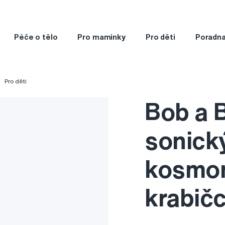
Péče o tělo
Pro maminky
Pro děti
Poradn
Pro děti
Bob a 
sonick
kosmon
krabič