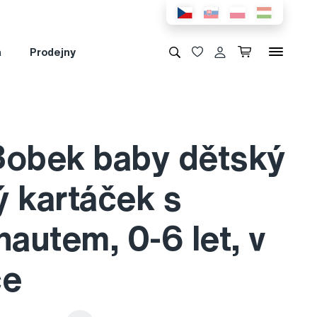
a
Prodejny
Bobek baby dětský
ý kartáček s
autem, 0-6 let, v
ce