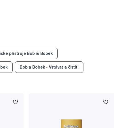
rické přístroje Bob & Bobek
obek
Bob a Bobek - Vstávat a čistit!