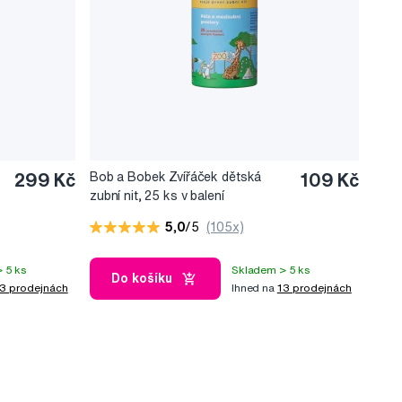
299 Kč
Bob a Bobek Zvířáček dětská
109 Kč
zubní nit, 25 ks v balení
5,0
/5
(105x)
 5 ks
Skladem > 5 ks
Do košíku
3 prodejnách
Ihned na
13 prodejnách