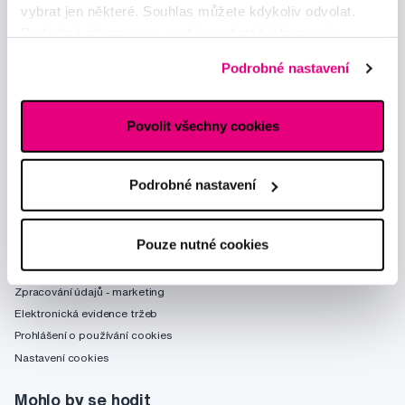
vybrat jen některé. Souhlas můžete kdykoliv odvolat.
Podrobné informace o cookies, včetně informací o
předávání údajů o vašem chování na webu sociálním a
Podrobné nastavení
reklamním sítím naleznete
zde
.
Poradíme Vám
Povolit všechny cookies
obchod@profimed.cz
Zeptat se v poradně
Podrobné nastavení
Vše o nákupu
Obchodní podmínky
Pouze nutné cookies
Způsob doručení
Zpracování údajů - smlouva
Zpracování údajů - marketing
Elektronická evidence tržeb
Prohlášení o používání cookies
Nastavení cookies
Mohlo by se hodit