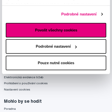
Podrobné informace o cookies, včetně informací o
předávání údajů o vašem chování na webu sociálním a
Podrobné nastavení
reklamním sítím naleznete
zde
.
Poradíme Vám
obchod@profimed.cz
Povolit všechny cookies
Zeptat se v poradně
Vše o nákupu
Podrobné nastavení
Obchodní podmínky
Způsob doručení
Pouze nutné cookies
Zpracování údajů - smlouva
Zpracování údajů - marketing
Elektronická evidence tržeb
Prohlášení o používání cookies
Nastavení cookies
Mohlo by se hodit
Poradna