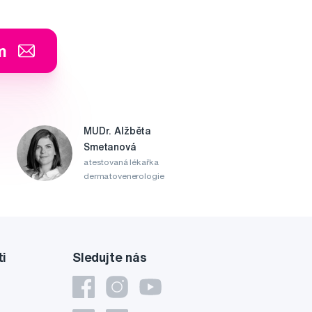
m
MUDr. Alžběta
Smetanová
atestovaná lékařka
dermatovenerologie
ti
Sledujte nás