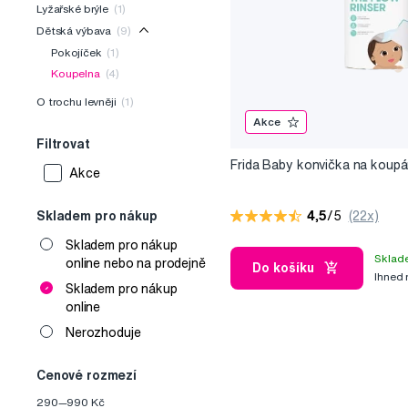
Lyžařské brýle
(1)
Dětská výbava
(9)
Pokojíček
(1)
Koupelna
(4)
O trochu levněji
(1)
Akce
Filtrovat
Frida Baby konvička na koupá
Akce
4,5
/5
(22x)
Skladem pro nákup
Skladem pro nákup
Sklad
online nebo na prodejně
Do košíku
Ihned
Skladem pro nákup
online
Nerozhoduje
Cenové rozmezí
290
—
990
Kč