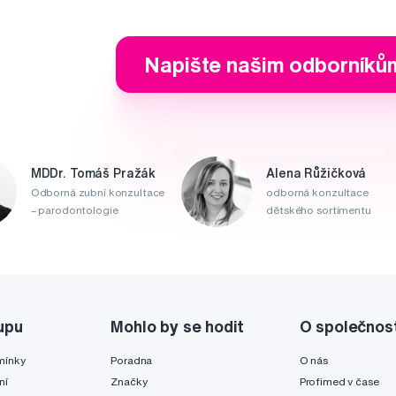
Napište našim odborníků
MDDr. Tomáš Pražák
Alena Růžičková
Odborná zubní konzultace
odborná konzultace
– parodontologie
dětského sortimentu
upu
Mohlo by se hodit
O společnos
mínky
Poradna
O nás
ní
Značky
Profimed v čase