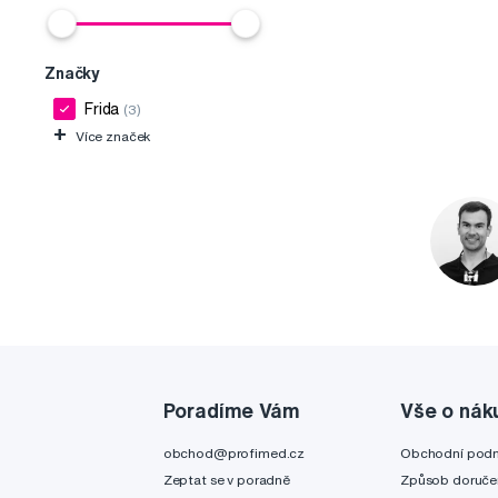
Značky
Frida
(3)
+
Více značek
Poradíme Vám
Vše o nák
obchod@profimed.cz
Obchodní pod
Zeptat se v poradně
Způsob doruče