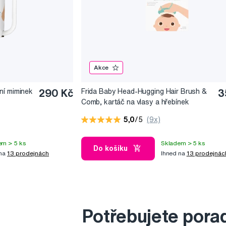
Akce
ní miminek
290 Kč
Frida Baby Head-Hugging Hair Brush &
3
Comb, kartáč na vlasy a hřebínek
5,0
/5
(9x)
em > 5 ks
Skladem > 5 ks
Do košíku
 na
13 prodejnách
Ihned na
13 prodejnác
Potřebujete pora