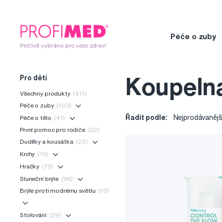
Péče o zuby
Pro děti
Koupelna
Všechny produkty
(411)
Péče o zuby
(103)
Řadit podle:
Nejprodávanějš
Péče o tělo
(41)
První pomoc pro rodiče
(22)
Dudlíky a kousátka
(25)
Knihy
(10)
Hračky
(79)
Sluneční brýle
(96)
Brýle proti modrému světlu
(10)
Stolování
(29)