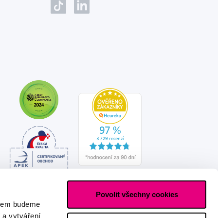
Povolit všechny cookies
asem budeme
 a vytváření