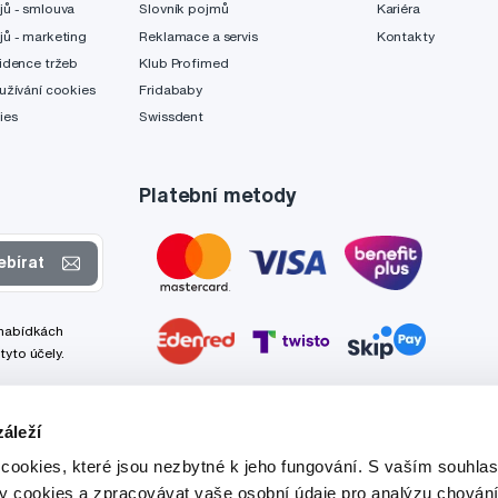
jů - smlouva
Slovník pojmů
Kariéra
jů - marketing
Reklamace a servis
Kontakty
idence tržeb
Klub Profimed
užívání cookies
Fridababy
ies
Swissdent
Platební metody
ebírat
 nabídkách
tyto účely.
áleží
cookies, které jsou nezbytné k jeho fungování. S vaším souhl
ry cookies a zpracovávat vaše osobní údaje pro analýzu chování