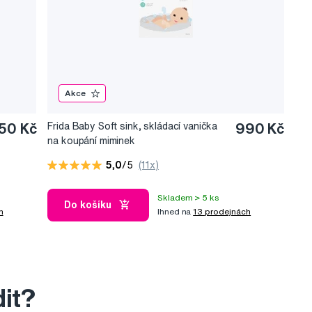
Akce
50 Kč
Frida Baby Soft sink, skládací vanička
990 Kč
na koupání miminek
5,0
/5
(11x)
Skladem > 5 ks
Do košíku
h
Ihned na
13 prodejnách
dit?