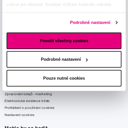
vybrat jen některé. Souhlas můžete kdykoliv odvolat.
Podrobné informace o cookies, včetně informací o
předávání údajů o vašem chování na webu sociálním a
Podrobné nastavení
reklamním sítím naleznete
zde
.
Poradíme Vám
Povolit všechny cookies
obchod@profimed.cz
Zeptat se v poradně
Podrobné nastavení
Vše o nákupu
Obchodní podmínky
Pouze nutné cookies
Způsob doručení
Zpracování údajů - smlouva
Zpracování údajů - marketing
Elektronická evidence tržeb
Prohlášení o používání cookies
Nastavení cookies
Mohlo by se hodit