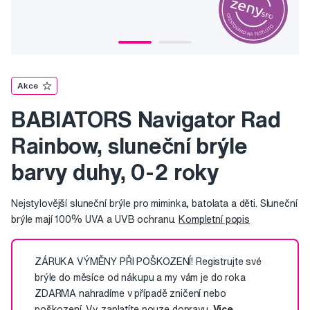
Akce
BABIATORS Navigator Rad
Rainbow, sluneční brýle
barvy duhy, 0-2 roky
Nejstylovější sluneční brýle pro miminka, batolata a děti. Sluneční
brýle mají 100% UVA a UVB ochranu.
Kompletní popis
ZÁRUKA VÝMĚNY PŘI POŠKOZENÍ! Registrujte své
brýle do měsíce od nákupu a my vám je do roka
ZDARMA nahradíme v případě zničení nebo
poškození. Vy zaplatíte pouze dopravu.
Více