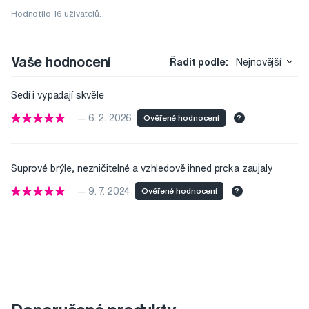
Hodnotilo 16 uživatelů.
Vaše hodnocení
Řadit podle:
Nejnovější
Sedí i vypadají skvěle
— 6. 2. 2026
Ověřené hodnocení
?
Suprové brýle, nezničitelné a vzhledově ihned prcka zaujaly
— 9. 7. 2024
Ověřené hodnocení
?