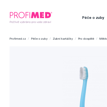
Péče o zuby
Profimed.cz
Péče o zuby
Zubní kartáčky
Pro dospělé
Měkk