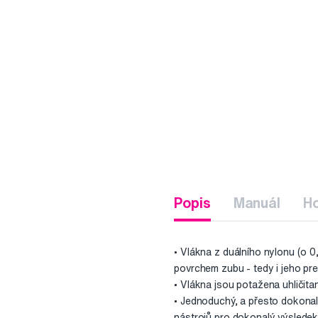
Popis
Manuál
H
• Vlákna z duálního nylonu (o 0
povrchem zubu - tedy i jeho pre
• Vlákna jsou potažena uhličita
• Jednoduchý, a přesto dokonal
nástrojů pro dokonalý výsledek