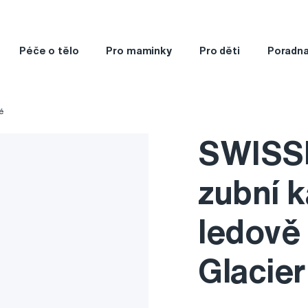
Péče o tělo
Pro maminky
Pro děti
Poradn
é
SWISS
zubní k
ledově
Glacier