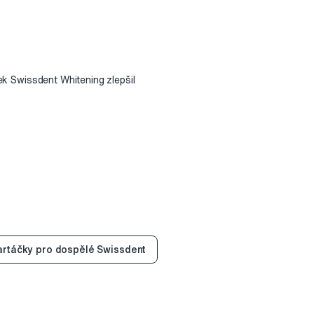
ček Swissdent Whitening zlepšil
artáčky pro dospělé Swissdent