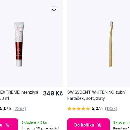
EXTREME intenzivní
349 Kč
SWISSDENT WHITENING zubní
 50 ml
kartáček, soft, zlatý
5,0
/5
(239x)
5,0
/5
(133x)
Skladem > 5 ks
Skladem >
ku
Do košíku
Ihned na
13 prodejnách
Ihned na
1