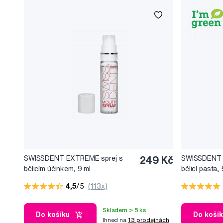
SWISSDENT EXTREME sprej s
249 Kč
SWISSDENT 
bělicím účinkem, 9 ml
bělicí pasta,
4,5
/5
(113x)
Skladem > 5 ks
Do košíku
Do koší
Ihned na
13 prodejnách