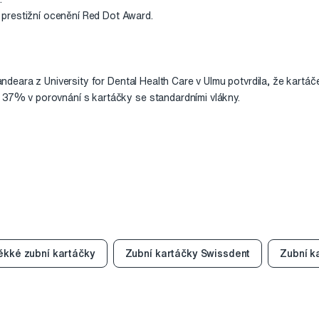
prestižní ocenění Red Dot Award.
 Sandeara z University for Dental Health Care v Ulmu potvrdila, že kartá
o 37% v porovnání s kartáčky se standardními vlákny.
kké zubní kartáčky
Zubní kartáčky Swissdent
Zubní k