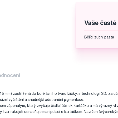
Vaše časté
Bělící zubní pasta
odnocení
,15 mm) zastřižená do konkávního tvaru lžičky, s technologií 3D, zaruču
cizní vyčištění a snadnější odstranění pigmentace.
nem vápenatým, který zvyšuje čistící účinek kartáčku a má výrazný vliv
ý tvar rukojeti usnadňuje manipulaci s kartáčkem. Navržen švýcarský
.