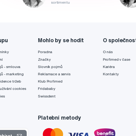
sortimentu
upu
Mohlo by se hodit
O společnos
mínky
Poradna
O nás
ní
Značky
Profimed v čase
jů - smlouva
Slovník pojmů
Kariéra
jů - marketing
Reklamace a servis
Kontakty
idence tržeb
Klub Profimed
užívání cookies
Fridababy
ies
Swissdent
Platební metody
ebírat