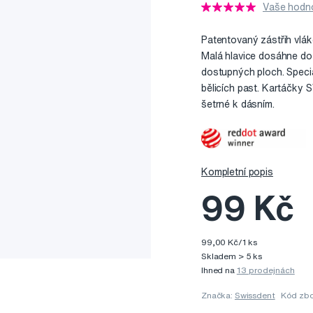
Vaše hodno
Patentovaný zástřih vlá
Malá hlavice dosáhne do 
dostupných ploch. Speciá
bělicích past. Kartáčk
šetrné k dásním.
Kompletní popis
99 Kč
99,00 Kč/1 ks
Skladem > 5 ks
Ihned na
13 prodejnách
Značka:
Swissdent
Kód zbo