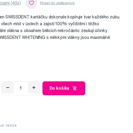
cení (40x)
ken SWISSDENT kartáčku dokonale kopíruje tvar každého zubu.
všech míst v ústech a zajistí 100% vyčištění i těžko
lní vlákna s obsahem bělicích mikročástic zesilují účinky
y SWISSDENT WHITENING s měkkými vlákny jsou maximálně
Do košíku
ží: 19524