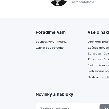
parodontologie
Poradíme Vám
Vše o nák
obchod@profimed.cz
Obchodní pod
Zeptat se v poradně
Způsob doruče
Zpracování úda
Zpracování úda
Elektronická ev
Prohlášení o po
Nastavení cook
Novinky a nabídky
Od