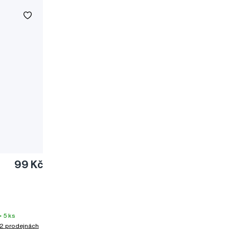
99 Kč
 5 ks
2 prodejnách