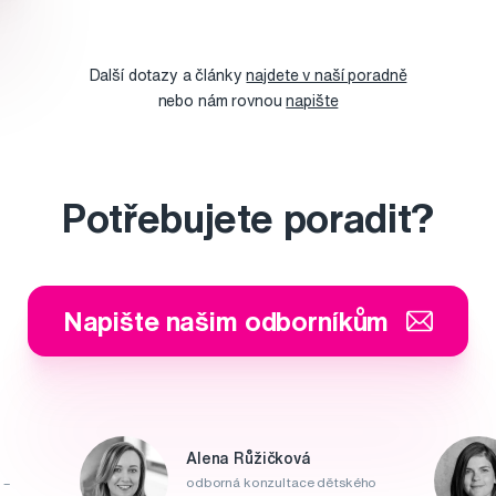
Další dotazy a články
najdete v naší poradně
nebo nám rovnou
napište
Potřebujete poradit?
Napište našim odborníkům
Alena Růžičková
 –
odborná konzultace dětského