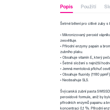
Popis
Použití
Sl
Šetrné bělení pro citlivé zuby
• Mikronizovaný peroxid vápníku 
zesvětluje.
• Přírodní enzymy papain a brom
zubního plaku.
• Obsahuje vitamín E, který peč
• Šetrné složení s nejnižší hodn
• Jemná mentolová příchuť osvěží
• Obsahuje fluoridy (1180 ppmF)
• Neobsahuje SLS.
Švýcarská zubní pasta SWISSDE
peroxidové formule, aniž by byl
přírodních enzymů papainu a b
koncentraci 0,1 %. Přírodní enz