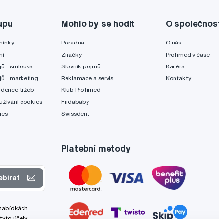
upu
Mohlo by se hodit
O společnos
mínky
Poradna
O nás
ní
Značky
Profimed v čase
jů - smlouva
Slovník pojmů
Kariéra
jů - marketing
Reklamace a servis
Kontakty
idence tržeb
Klub Profimed
užívání cookies
Fridababy
ies
Swissdent
Platební metody
ebírat
 nabídkách
tyto účely.