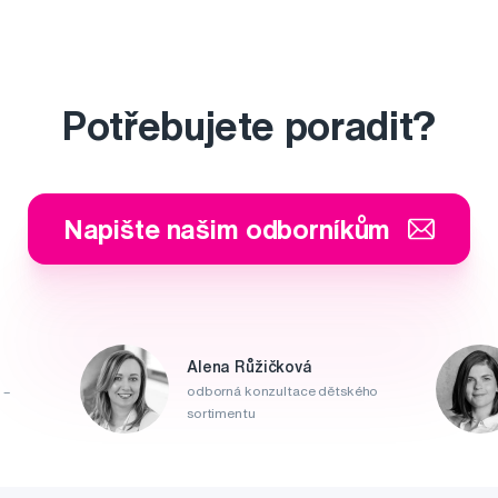
Potřebujete poradit?
Napište našim odborníkům
Alena Růžičková
 –
odborná konzultace dětského
sortimentu