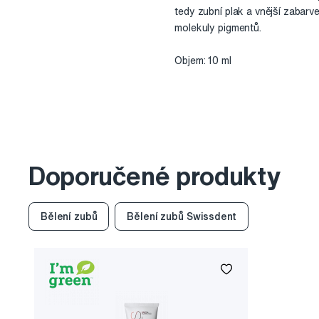
tedy zubní plak a vnější zabarv
molekuly pigmentů.
Objem: 10 ml
Doporučené produkty
Bělení zubů
Bělení zubů Swissdent