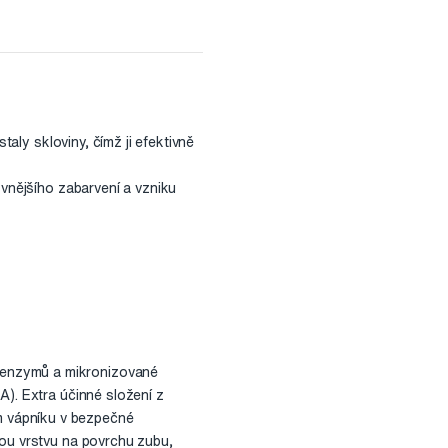
taly skloviny, čímž ji efektivně
 vnějšího zabarvení a vzniku
 enzymů a mikronizované
A). Extra účinné složení z
m vápníku v bezpečné
vou vrstvu na povrchu zubu,