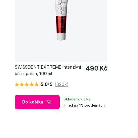
SWISSDENT EXTREME intenzivní
490 Kč
bělicí pasta, 100 ml
5,0
/5
(820x)
Skladem > 5 ks
Do košíku
Ihned na
13 prodejnách