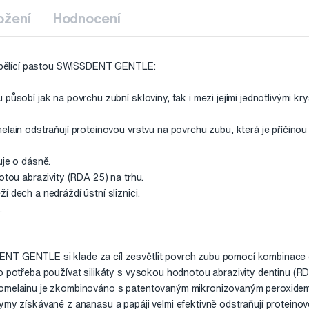
ožení
Hodnocení
 s bělící pastou SWISSDENT GENTLE:
působí jak na povrchu zubní skloviny, tak i mezi jejími jednotlivými krys
elain odstraňují proteinovou vrstvu na povrchu zubu, která je příčinou
uje o dásně.
otou abrazivity (RDA 25) na trhu.
 dech a nedráždí ústní sliznici.
.
NT GENTLE si klade za cíl zesvětlit povrch zubu pomocí kombinace
o potřeba používat silikáty s vysokou hodnotou abrazivity dentinu (RD
romelainu je zkombinováno s patentovaným mikronizovaným peroxide
ymy získávané z ananasu a papáji velmi efektivně odstraňují proteino