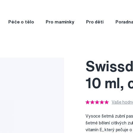
Péče o tělo
Pro maminky
Pro děti
Poradn
Swissd
10 ml, 
Vaše hodno
Vysoce šetrná zubní pa
šetrné bělení citlivých 
vitamín E, který pečuje 