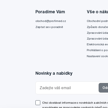
Poradíme Vám
Vše o nák
obchod@profimed.cz
Obchodní pod
Zeptat se v poradně
Způsob doruče
Zpracování úda
Zpracování úda
Elektronická ev
Prohlášení o po
Nastavení cook
Novinky a nabídky
Od
Chci dostávat informace o novinkách a akčních
a souhlasím se
zpracováním osobních údajů
pro 