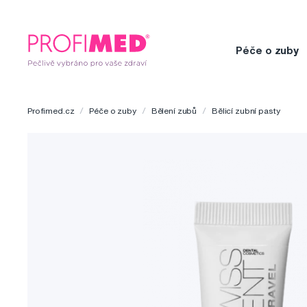
Péče o zuby
Profimed.cz
Péče o zuby
Bělení zubů
Bělicí zubní pasty