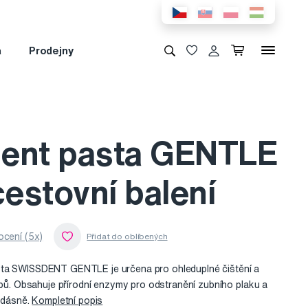
a
Prodejny
ent pasta GENTLE
cestovní balení
cení (5x)
sta SWISSDENT GENTLE je určena pro ohleduplné čištění a
zubů. Obsahuje přírodní enzymy pro odstranění zubního plaku a
o dásně.
Kompletní popis