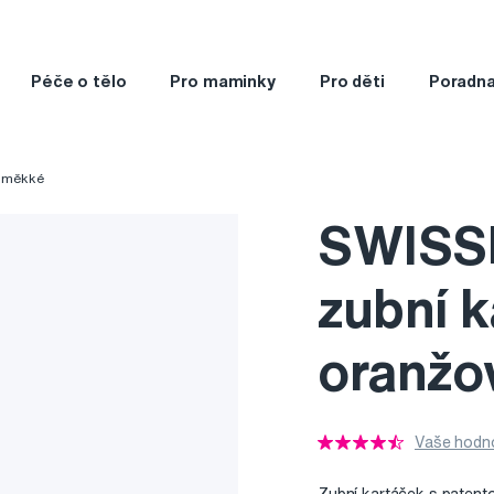
Péče o tělo
Pro maminky
Pro děti
Poradn
a měkké
SWISS
zubní k
oranžo
Vaše hodno