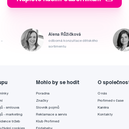
Alena Růžičková
 –
odborná konzultace dětského
sortimentu
upu
Mohlo by se hodit
O společnos
mínky
Poradna
O nás
ní
Značky
Profimed v čase
jů - smlouva
Slovník pojmů
Kariéra
jů - marketing
Reklamace a servis
Kontakty
idence tržeb
Klub Profimed
užívání cookies
Fridababy