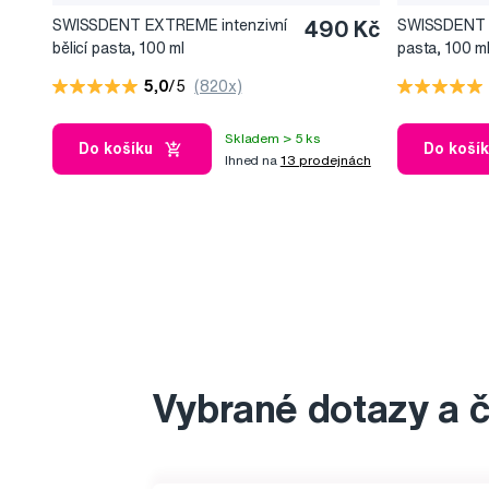
SWISSDENT EXTREME intenzivní
490 Kč
SWISSDENT G
bělicí pasta, 100 ml
pasta, 100 m
5,0
/5
(820x)
Skladem > 5 ks
Do košíku
Do koší
Ihned na
13 prodejnách
Vybrané dotazy a 