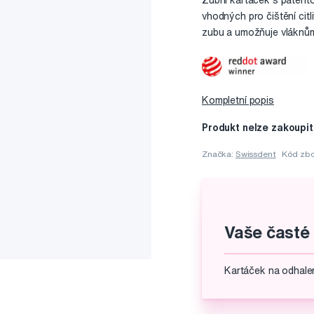
Zubní kartáček s patento
vhodných pro čištění citl
zubu a umožňuje vláknů
Kompletní popis
Produkt nelze zakoupit
Značka:
Swissdent
Kód zbo
Vaše časté
Kartáček na odhale