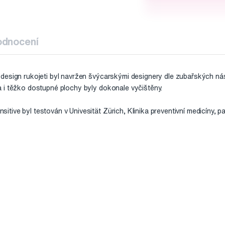
odnocení
design rukojeti byl navržen švýcarskými designery dle zubařských ná
 i těžko dostupné plochy byly dokonale vyčištěny.
ive byl testován v Univesität Zürich, Klinika preventivní medicíny, pa