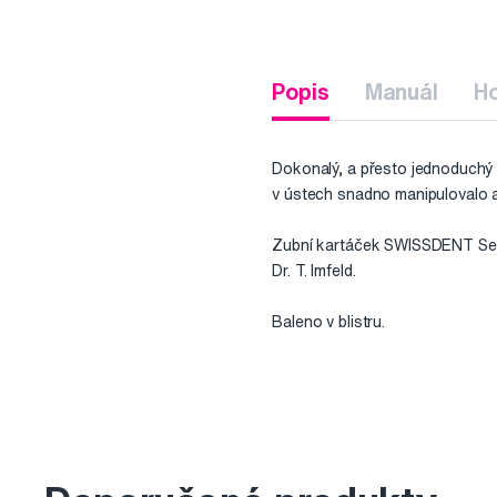
Popis
Manuál
H
Dokonalý, a přesto jednoduchý 
v ústech snadno manipulovalo a
Zubní kartáček SWISSDENT Sensit
Dr. T. Imfeld.
Baleno v blistru.