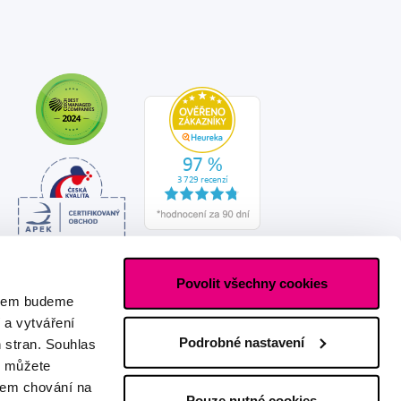
Povolit všechny cookies
asem budeme
 a vytváření
Podrobné nastavení
h stran. Souhlas
s můžete
ašem chování na
Pouze nutné cookies