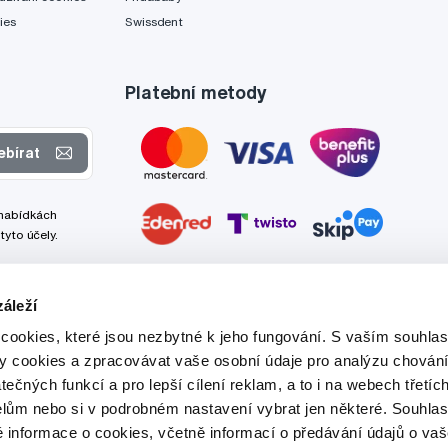
ies
Swissdent
Platební metody
ebírat
 nabídkách
tyto účely.
áleží
cookies, které jsou nezbytné k jeho fungování. S vaším souhl
ry cookies a zpracovávat vaše osobní údaje pro analýzu chování
tečných funkcí a pro lepší cílení reklam, a to i na webech třetíc
lům nebo si v podrobném nastavení vybrat jen některé. Souhla
é informace o cookies, včetně informací o předávání údajů o v