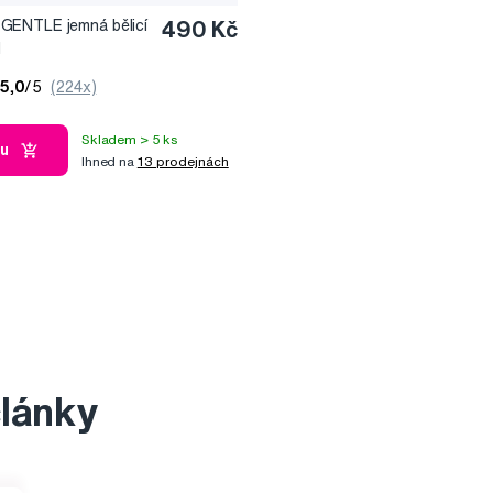
ENTLE jemná bělicí
490 Kč
l
5,0
/5
(224x)
Skladem > 5 ks
ku
Ihned na
13 prodejnách
články