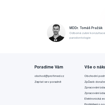
MDDr. Tomáš Pražák
Odborná zubní konzultace
parodontologie
Poradíme Vám
Vše o nák
obchod@profimed.cz
Obchodní pod
Zeptat se v poradně
Způsob doruče
Zpracování úda
Zpracování úda
Elektronická ev
Prohlášení o po