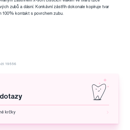
vaným zástřihem x-soft čistících vláken ve tvaru lžíce
ivých zubů a dásní. Konkávní zástřih dokonale kopíruje tvar
m 100% kontakt s povrchem zubu.
ží: 19556
 dotazy
né krčky