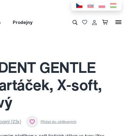
a
Prodejny
DENT GENTLE
artáček, X-soft,
vý
cení (23x)