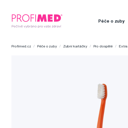
Péče o zuby
Profimed.cz
Péče o zuby
Zubní kartáčky
Pro dospělé
Extr