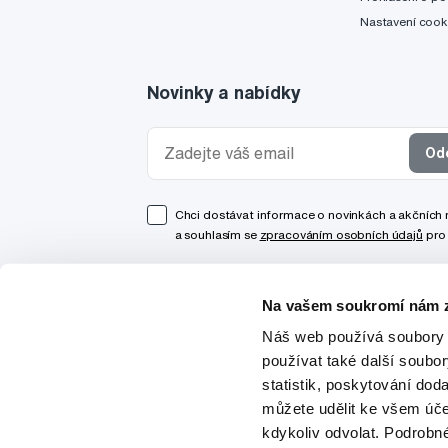
Nastavení cook
Novinky a nabídky
Od
Chci dostávat informace o novinkách a akčních
a souhlasím se
zpracováním osobních údajů
pro 
Na vašem soukromí nám z
Náš web používá soubory 
používat také další soubo
statistik, poskytování doda
můžete udělit ke všem úče
kdykoliv odvolat. Podrobn