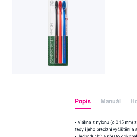
Popis
Manuál
H
• Vlákna z nylonu (o 0,15 mm) z
tedy i jeho precizní vyčištění a
• Jednoduchý, a přesto dokonal