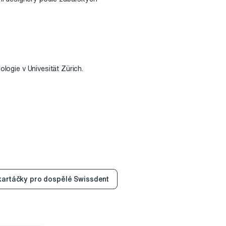
ologie v Univesität Zürich.
kartáčky pro dospělé Swissdent