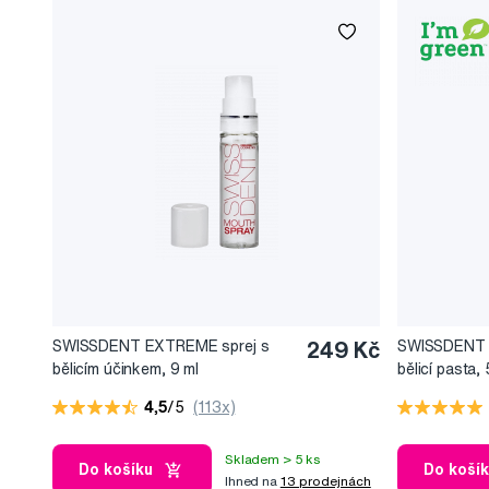
SWISSDENT EXTREME sprej s
249 Kč
SWISSDENT 
bělicím účinkem, 9 ml
bělicí pasta,
4,5
/5
(113x)
Skladem > 5 ks
Do košíku
Do koší
Ihned na
13 prodejnách