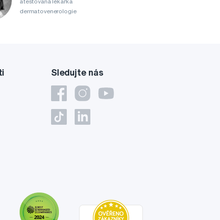
atestovaná lékařka
dermatovenerologie
ti
Sledujte nás