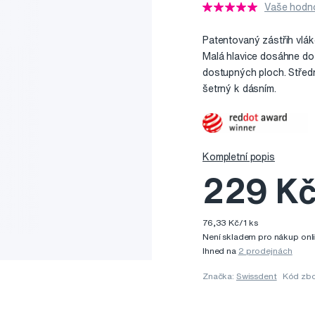
Vaše hodno
Patentovaný zástřih vlá
Malá hlavice dosáhne do 
dostupných ploch. Střed
šetrný k dásním.
Kompletní popis
229 K
76,33 Kč/1 ks
Není skladem pro nákup onl
Ihned na
2 prodejnách
Značka:
Swissdent
Kód zbo