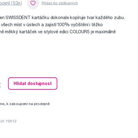
cení (53x)
ken SWISSDENT kartáčku dokonale kopíruje tvar každého zubu.
všech míst v ústech a zajistí 100% vyčištění i těžko
ně měkký kartáček ve stylové edici COLOURS je maximálně
č
Hlídat dostupnost
ine, k zakoupení na prodejně
ží: 19612