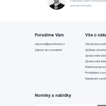
Odborná zubní konzultace
parodontologie
Poradíme Vám
Vše o nák
obchod@profimed.cz
Obchodní pod
Zeptat se v poradně
Způsob doruče
Zpracování úda
Zpracování úda
Elektronická ev
Prohlášení o po
Nastavení cook
Novinky a nabídky