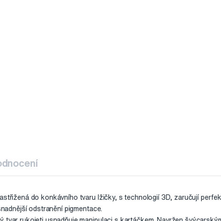
odnocení
astřižená do konkávního tvaru lžičky, s technologií 3D, zaručují perf
 snadnější odstranění pigmentace.
ý tvar rukojeti usnadňuje manipulaci s kartáčkem. Navržen švýcarský