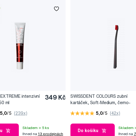
EXTREME intenzivní
349 Kč
SWISSDENT COLOURS zubní
 50 ml
kartáček, Soft-Medium, černo-
červený
5,0
/5
(239x)
5,0
/5
(42x)
Skladem > 5 ks
Skladem >
ku
Do košíku
Ihned na
13 prodejnách
Ihned na
7