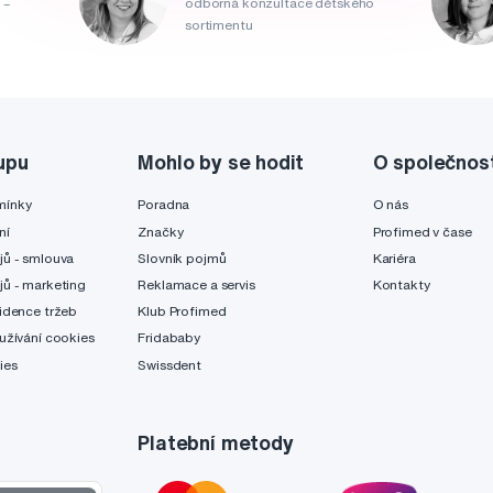
 –
odborná konzultace dětského
sortimentu
upu
Mohlo by se hodit
O společnos
mínky
Poradna
O nás
ní
Značky
Profimed v čase
jů - smlouva
Slovník pojmů
Kariéra
jů - marketing
Reklamace a servis
Kontakty
idence tržeb
Klub Profimed
užívání cookies
Fridababy
ies
Swissdent
Platební metody