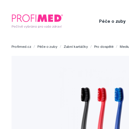
Péče o zuby
Profimed.cz
Péče o zuby
Zubní kartáčky
Pro dospělé
Medi