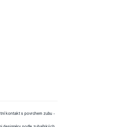
ektní kontakt s povrchem zubu -
mi designéry podle zubařských