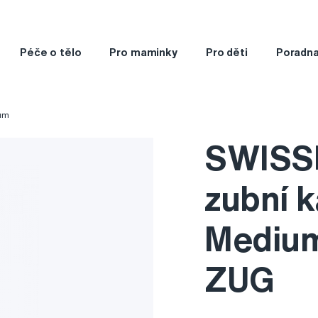
Péče o tělo
Pro maminky
Pro děti
Poradn
um
SWISS
zubní k
Medium
ZUG