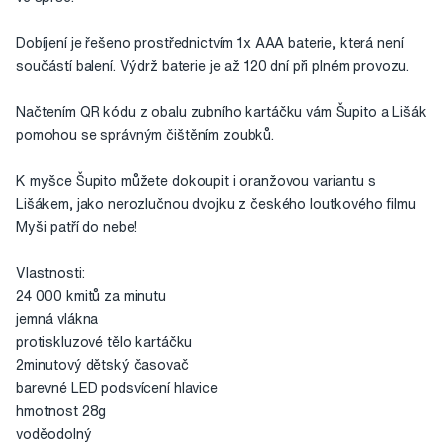
Dobíjení je řešeno prostřednictvím 1x AAA baterie, která není
součástí balení. Výdrž baterie je až 120 dní při plném provozu.
Načtením QR kódu z obalu zubního kartáčku vám Šupito a Lišák
pomohou se správným čištěním zoubků.
K myšce Šupito můžete dokoupit i oranžovou variantu s
Lišákem, jako nerozlučnou dvojku z českého loutkového filmu
Myši patří do nebe!
Vlastnosti:
24 000 kmitů za minutu
jemná vlákna
protiskluzové tělo kartáčku
2minutový dětský časovač
barevné LED podsvícení hlavice
hmotnost 28g
voděodolný