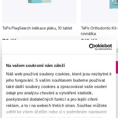
TePe PlaqSearch indikace plaku, 10 tablet
TePe Orthodontic Kit 
rovnátka
79 Kč
219 Kč
5,0
/5
(303x)
5,0
/5
(
Skladem > 5 ks
Na vašem soukromí nám záleží
Do košíku
Do košíku
Ihned na
13 prodejnách
Náš web používá soubory cookies, které jsou nezbytné k
jeho fungování. S vaším souhlasem budeme používat
také další soubory cookies a zpracovávat vaše osobní
údaje pro analýzu chování a vytváření statistik,
poskytování dodatečných funkcí a pro lepší cílení
Vybrané dotazy a články
reklam, a to i na webech třetích stran. Souhlas můžete
udělit ke všem účelům nebo si v podrobném nastavení
vybrat jen některé. Souhlas můžete kdykoliv odvolat.