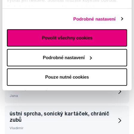
Podrobné informace o cookies, včetně informací o
Kartáček Bob a Bobek
předávání údajů o vašem chování na webu sociálním a
Sandra
Podrobné nastavení
reklamním sítím naleznete
zde
.
elektrický kartáček
Povolit všechny cookies
Jana
Podrobné nastavení
sonický kartáček pro děti
Aneta
Pouze nutné cookies
Dětský sonicky kartacek
Jana
ústní sprcha, sonický kartáček, chránič
zubů
Vladimír