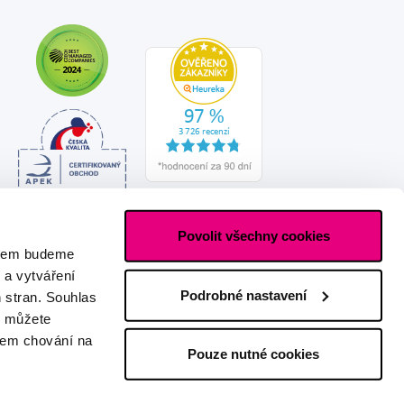
Povolit všechny cookies
asem budeme
 a vytváření
Podrobné nastavení
h stran. Souhlas
s můžete
ašem chování na
Pouze nutné cookies
Vytvořeno s láskou
IZON
+
2FRESH