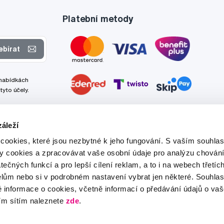
Platební metody
ebírat
 nabídkách
tyto účely.
áleží
cookies, které jsou nezbytné k jeho fungování. S vaším souhl
ry cookies a zpracovávat vaše osobní údaje pro analýzu chování
tečných funkcí a pro lepší cílení reklam, a to i na webech třetíc
lům nebo si v podrobném nastavení vybrat jen některé. Souhla
é informace o cookies, včetně informací o předávání údajů o v
ím sítím naleznete
zde
.
Tato stránka je chráněna službou reCAPTCHA a platí zde
Zásady ochrany soukromí
a
Podmínky služby
společnosti Google.