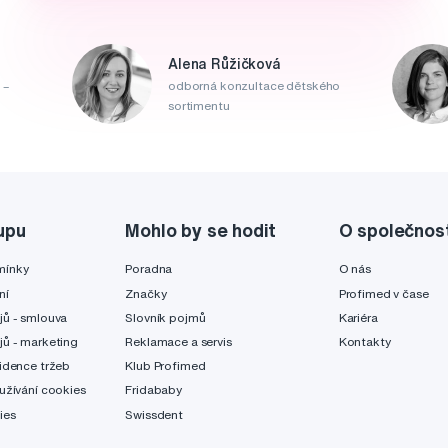
Alena Růžičková
 –
odborná konzultace dětského
sortimentu
upu
Mohlo by se hodit
O společnos
mínky
Poradna
O nás
ní
Značky
Profimed v čase
jů - smlouva
Slovník pojmů
Kariéra
jů - marketing
Reklamace a servis
Kontakty
idence tržeb
Klub Profimed
užívání cookies
Fridababy
ies
Swissdent