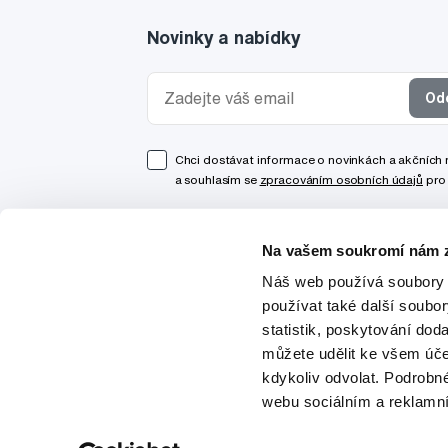
Novinky a nabídky
Od
Chci dostávat informace o novinkách a akčních
a souhlasím se
zpracováním osobních údajů
pro 
Na vašem soukromí nám z
Náš web používá soubory 
používat také další soubo
statistik, poskytování doda
můžete udělit ke všem úče
kdykoliv odvolat. Podrobn
webu sociálním a reklamn
© 1997-2026