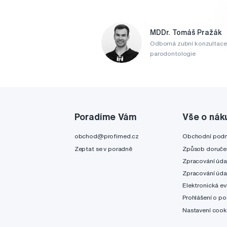
MDDr. Tomáš Pražák
Odborná zubní konzultace
parodontologie
Poradíme Vám
Vše o nák
obchod@profimed.cz
Obchodní pod
Zeptat se v poradně
Způsob doruče
Zpracování úda
Zpracování úda
Elektronická ev
Prohlášení o po
Nastavení cook