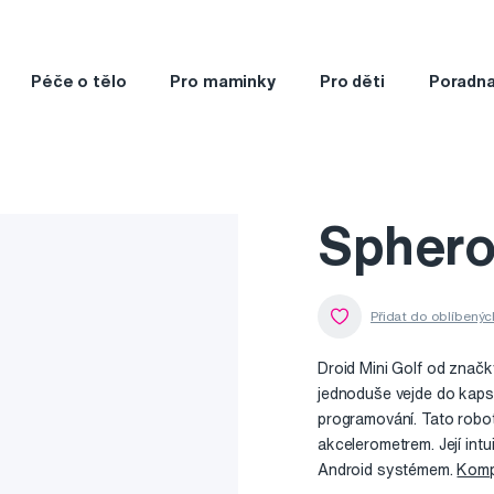
Péče o tělo
Pro maminky
Pro děti
Poradn
Sphero 
Droid Mini Golf od znač
jednoduše vejde do kapsy
programování. Tato rob
akcelerometrem. Její intu
Android systémem.
Komp