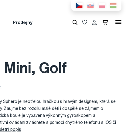
a
Prodejny
Mini, Golf
ky Sphero je neotřelou hračkou s hravým designem, která se
. Zaujme bez rozdílu malé děti i dospělé se zájmem o
otická koule je vybavena výkonným gyroskopem a
itivní ovládání zvládnete s pomocí chytrého telefonu s iOS či
letní popis