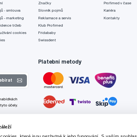
ní
Značky
Profimed v čase
jů - smlouva
Slovník pojmů
Kariéra
jů - marketing
Reklamace a servis
Kontakty
idence tržeb
Klub Profimed
užívání cookies
Fridababy
ies
Swissdent
Platební metody
ebírat
 nabídkách
tyto účely.
áleží
cookies, které jsou nezbytné k jeho fungování. S vaším souhl