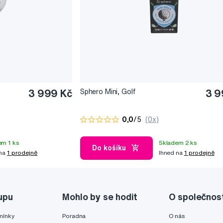
3 999 Kč
Sphero Mini, Golf
3 9
0,0
/5
(0x)
em 1 ks
Skladem 2 ks
Do košíku
 na
1 prodejně
Ihned na
1 prodejně
upu
Mohlo by se hodit
O společnos
mínky
Poradna
O nás