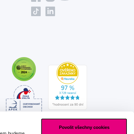
Povolit všechny cookies
asem budeme