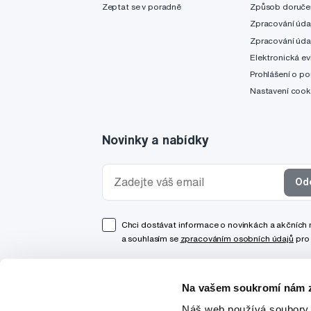
Zeptat se v poradně
Způsob doruče
Zpracování úda
Zpracování úda
Elektronická ev
Prohlášení o po
Nastavení cook
Novinky a nabídky
Od
Chci dostávat informace o novinkách a akčních
a souhlasím se
zpracováním osobních údajů
pro 
Na vašem soukromí nám z
Náš web používá soubory 