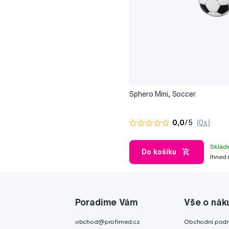
Sphero Mini, Soccer
0,0
/5
(0x)
Sklad
Do košíku
Ihned
Poradíme Vám
Vše o nák
obchod@profimed.cz
Obchodní pod