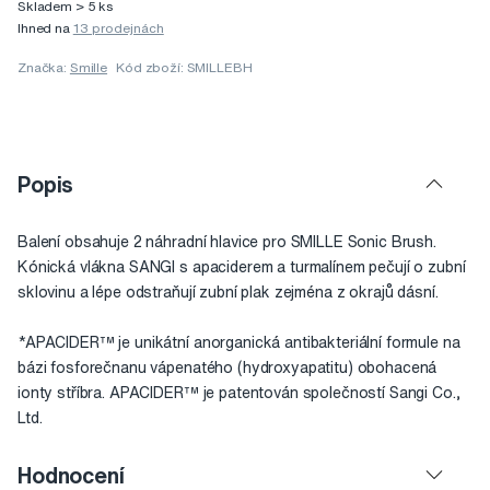
Skladem > 5 ks
Ihned na
13 prodejnách
Značka:
Smille
Kód zboží: SMILLEBH
Popis
Balení obsahuje 2 náhradní hlavice pro SMILLE Sonic Brush.
Kónická vlákna SANGI s apaciderem a turmalínem pečují o zubní
sklovinu a lépe odstraňují zubní plak zejména z okrajů dásní.
*APACIDER™ je unikátní anorganická antibakteriální formule na
bázi fosforečnanu vápenatého (hydroxyapatitu) obohacená
ionty stříbra. APACIDER™ je patentován společností Sangi Co.,
Ltd.
Hodnocení