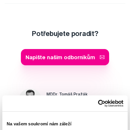
Potřebujete poradit?
Napište našim odborníkům
MDDr. Tomáš Pražák
Odborná zubní konzultace –
parodontologie
Alena Růžičková
Na vašem soukromí nám záleží
odborná konzultace dětského