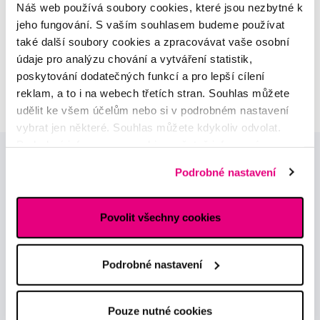
Náš web používá soubory cookies, které jsou nezbytné k
sortimentu
jeho fungování. S vaším souhlasem budeme používat
také další soubory cookies a zpracovávat vaše osobní
MUDr. Alžběta Smetanová
údaje pro analýzu chování a vytváření statistik,
atestovaná lékařka
poskytování dodatečných funkcí a pro lepší cílení
dermatovenerologie
reklam, a to i na webech třetích stran. Souhlas můžete
udělit ke všem účelům nebo si v podrobném nastavení
vybrat jen některé. Souhlas můžete kdykoliv odvolat.
Podrobné informace o cookies, včetně informací o
předávání údajů o vašem chování na webu sociálním a
Podrobné nastavení
reklamním sítím naleznete
zde
.
Povolit všechny cookies
Novinky a nabídky
Podrobné nastavení
Odebírat
Pouze nutné cookies