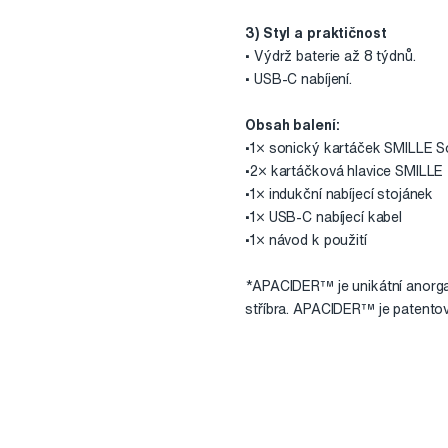
3) Styl a praktičnost
• Výdrž baterie až 8 týdnů.
• USB-C nabíjení.
Obsah balení:
•1× sonický kartáček SMILLE S
•2× kartáčková hlavice SMILLE
•1× indukční nabíjecí stojánek
•1× USB-C nabíjecí kabel
•1× návod k použití
*APACIDER™ je unikátní anorgan
stříbra. APACIDER™ je patentov