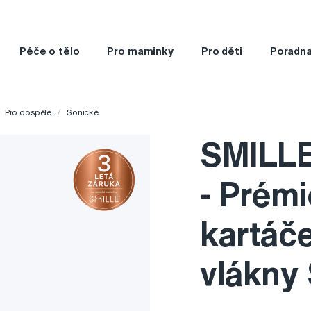
Péče o tělo
Pro maminky
Pro děti
Poradn
Pro dospělé
Sonické
SMILLE
- Prém
kartáč
vlákny 