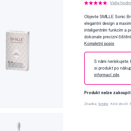
Vaše hodno
Objevte SMILLE Sonic Bru
elegantní design a maxim
inteligentním funkcím a
dokonale precizní čištěn
Kompletní popis
S námi neriskujete.
si produkt po náku
informací zde
.
Produkt nelze zakoupit
Značka:
Smille
Kód zboží: