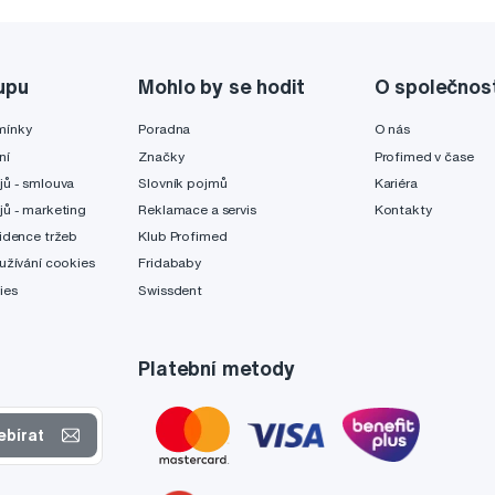
upu
Mohlo by se hodit
O společnos
mínky
Poradna
O nás
ní
Značky
Profimed v čase
jů - smlouva
Slovník pojmů
Kariéra
jů - marketing
Reklamace a servis
Kontakty
idence tržeb
Klub Profimed
užívání cookies
Fridababy
ies
Swissdent
Platební metody
ebírat