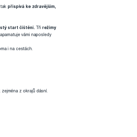
 tak
přispívá ke zdravějším,
tý start čištění.
Tři
režimy
 zapamatuje vámi naposledy
ma i na cestách.
k zejména z okrajů dásní.