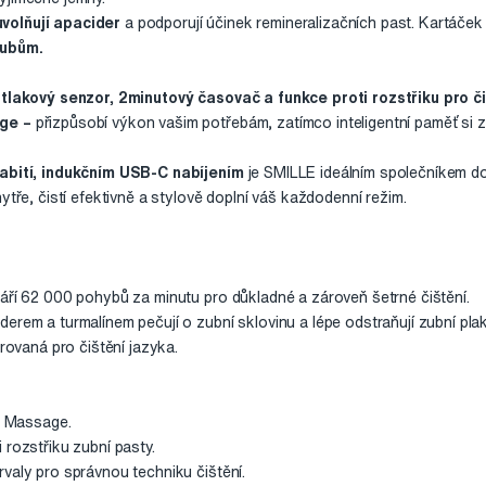
uvolňují apacider
a podporují účinek remineralizačních past. Kartáček
zubům.
 tlakový senzor, 2minutový časovač a funkce proti rozstřiku pro čis
ge –
přizpůsobí výkon vašim potřebám, zatímco inteligentní paměť si
abití, indukčním USB-C nabíjením
je SMILLE ideálním společníkem do
ytře, čistí efektivně a stylově doplní váš každodenní režim.
váří 62 000 pohybů za minutu pro důkladné a zároveň šetrné čištění.
erem a turmalínem pečují o zubní sklovinu a lépe odstraňují zubní pla
urovaná pro čištění jazyka.
e, Massage.
 rozstřiku zubní pasty.
valy pro správnou techniku čištění.