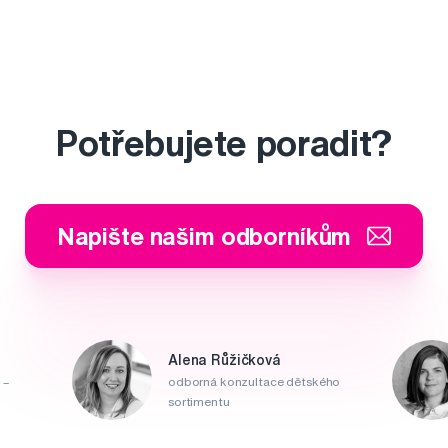
Potřebujete poradit?
Napište našim odborníkům
Alena Růžičková
 –
odborná konzultace dětského
sortimentu