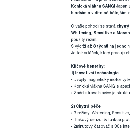
Konická vlákna SANGI
Japan
hladším a viditelně bělejším 
O vaše pohodlí se stará
chytrý
Whitening, Sensitive a Massa
použitý režim.
S výdrží
až 8 týdnů na jedno n
Je to kartáček, který pracuje ch
Klíčové benefity:
1) Inovativní technologie
• Dvojitý magnetický motor vyt
• Konická vlákna SANGI s apacid
• Zadní strana hlavice je strukt
2) Chytrá péče
• 3 režimy: Whitening, Sensitiv
• Tlakový senzor & funkce proti
• 2minutový časovač s 30s inter