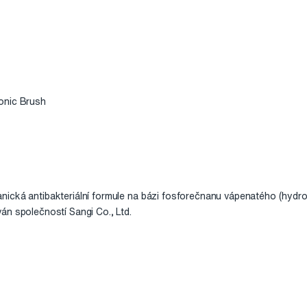
onic Brush
ická antibakteriální formule na bázi fosforečnanu vápenatého (hydr
án společností Sangi Co., Ltd.