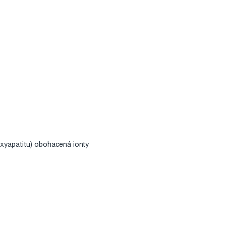
oxyapatitu) obohacená ionty