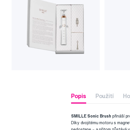
Popis
Použití
Ho
SMILLE Sonic Brush
přináší pr
Díky dvojitému motoru s magnet
nedostane – a přitom zůstává v