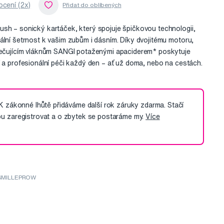
cení (2x)
sh – sonický kartáček, který spojuje špičkovou technologii,
ální šetrnost k vašim zubům i dásním. Díky dvojitému motoru,
 pečujícím vláknům SANGI potaženými apaciderem* poskytuje
í a profesionální péči každý den – ať už doma, nebo na cestách.
 K zákonné lhůtě přidáváme další rok záruky zdarma. Stačí
pu zaregistrovat a o zbytek se postaráme my.
Více
 SMILLEPROW