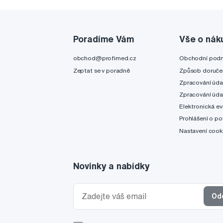
Poradíme Vám
Vše o nák
obchod@profimed.cz
Obchodní pod
Zeptat se v poradně
Způsob doruče
Zpracování úda
Zpracování úda
Elektronická ev
Prohlášení o po
Nastavení cook
Novinky a nabídky
Od