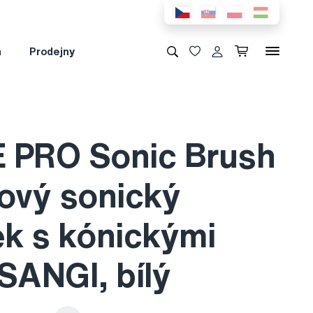
a
Prodejny
 PRO Sonic Brush
iový sonický
ek s kónickými
SANGI, bílý