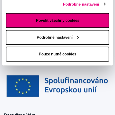
předávání údajů o vašem chování na webu sociálním a
Chci dostávat informace o novinkách a akčních nabídkách
Podrobné nastavení
reklamním sítím naleznete
zde
.
a souhlasím se
zpracováním osobních údajů
pro tyto účely.
Povolit všechny cookies
Podrobné nastavení
Pouze nutné cookies
Poradíme Vám