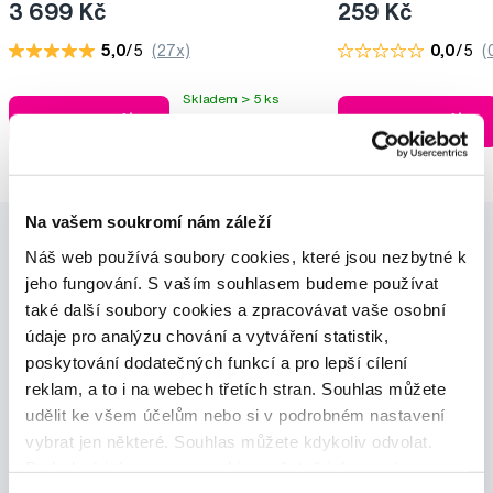
3 699 Kč
259 Kč
5,0
/5
(27x)
0,0
/5
(
Skladem > 5 ks
Do košíku
Do košíku
Ihned na
13 prodejnách
Na vašem soukromí nám záleží
Náš web používá soubory cookies, které jsou nezbytné k
jeho fungování. S vaším souhlasem budeme používat
také další soubory cookies a zpracovávat vaše osobní
údaje pro analýzu chování a vytváření statistik,
poskytování dodatečných funkcí a pro lepší cílení
Novinky a nabídky
reklam, a to i na webech třetích stran. Souhlas můžete
udělit ke všem účelům nebo si v podrobném nastavení
Odebírat
vybrat jen některé. Souhlas můžete kdykoliv odvolat.
Podrobné informace o cookies, včetně informací o