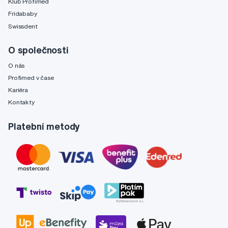
Klub Profimed
Fridababy
Swissdent
O společnosti
O nás
Profimed v čase
Kariéra
Kontakty
Platební metody