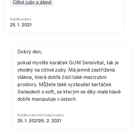
Citlivé zuby a dásně
Publikováno
25. 1. 2021
Dobrý den,
pokud myslíte karáček GUM Sensivital, tak je
vhodný na citlivé zuby. Má jemně zastřižená
vlákna, která dobře čistí také mezizubní
prostory. Můžete také vyzkoušet kartáček
Swissdent x-soft, se kterým se díky malé hlavě
dobře manipuluje v ústech.
Publikováno
Aktualizováno
25. 1. 2021
26. 2. 2021